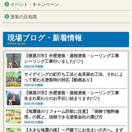
イベント・キャンペーン
塗装の豆知識
現場ブログ・新着情報
STAFF BLOG
【寝屋川市】外壁塗装・屋根塗装・シーリング工事
シーリング工事行いました(‘◇’)ゞ
2026.08.05更新
サイデイングの釘打ち工法と金具留め工法、それによ
って変わる塗装時の対応【動画あり】
2026.08.04更新
【寝屋川市】外壁塗装・屋根塗装・シーリング工事
生まれ変わりのお手伝い始まります(‘◇’)ゞ
2026.08.03更新
【地震後のリフォーム詐欺に注意】「保険で無料修
理」の罠と、信頼できる塗装会社の選び方
2026.08.02更新
【大きな地震の後】一戸建てにお住まいの方へ。まず