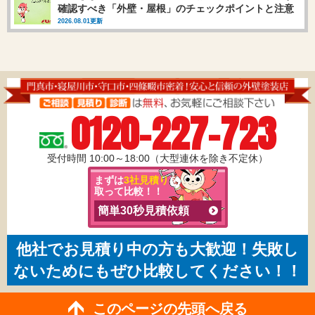
確認すべき「外壁・屋根」のチェックポイントと注意
点
2026.08.01更新
0120-227-723
受付時間 10:00～18:00（大型連休を除き不定休）
まずは
3社見積り
を
取って比較！！
簡単30秒見積依頼
他社でお見積り中の方も大歓迎！失敗し
ないためにもぜひ比較してください！！
このページの先頭へ戻る