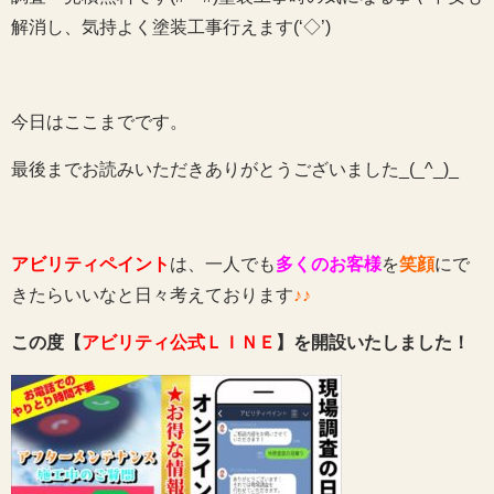
解消し、気持よく塗装工事行えます(‘◇’)ゞ
今日はここまでです。
最後までお読みいただきありがとうございました_(_^_)_
アビリティペイント
は、一人でも
多くのお客様
を
笑顔
にで
きたらいいなと日々考えております
♪♪
この度【
アビリティ公式ＬＩＮＥ
】を開設いたしました！