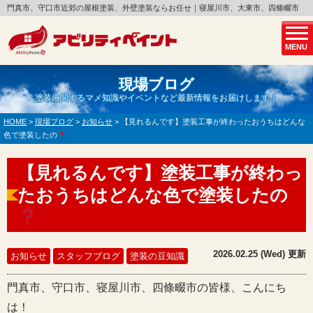
門真市、守口市近郊の屋根塗装、外壁塗装ならお任せ｜寝屋川市、大東市、四條畷市
MENU
現場ブログ
塗装に関するマメ知識やイベントなど最新情報をお届けします！
HOME
>
現場ブログ
>
お知らせ
>
【見れるんです】塗装工事が終わったおうちはどんな
色で塗装したの
【見れるんです】塗装工事が終わっ
たおうちはどんな色で塗装したの
2026.02.25 (Wed) 更新
お知らせ
スタッフブログ
塗装の豆知識
門真市、守口市、寝屋川市、四條畷市
の皆様、こんにち
は！