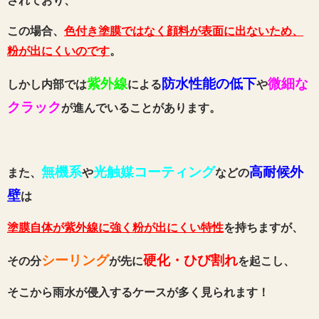
されており、
この場合、
色付き塗膜ではなく顔料が表面に出ないため、
粉が出にくいのです
。
紫外線
防水性能の低下
微細な
しかし内部では
による
や
クラック
が進んでいることがあります。
無機系
光触媒コーティング
高耐候外
また、
や
などの
壁
は
塗膜自体が紫外線に強く粉が出にくい特性
を持ちますが
、
シーリング
硬化・ひび割れ
その分
が先に
を起こし、
そこから雨水が侵入するケースが多く見られます！