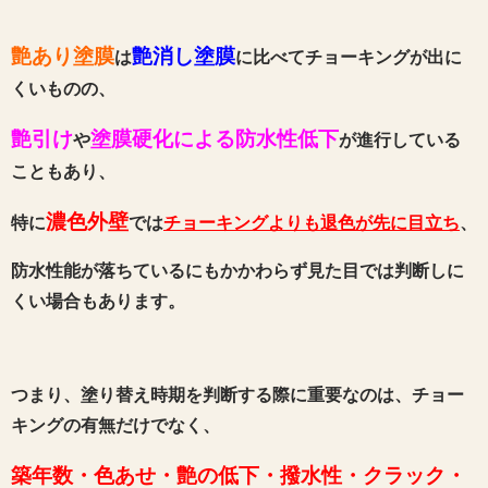
艶あり塗膜
艶消し塗膜
は
に比べてチョーキングが出に
くいものの、
艶引け
塗膜硬化による防水性低下
や
が進行している
こともあり、
濃色外壁
特に
では
チョーキングよりも退色が先に目立ち
、
防水性能が落ちているにもかかわらず見た目では判断しに
くい場合もあります。
つまり、塗り替え時期を判断する際に重要なのは、チョー
キングの有無だけでなく、
築年数・色あせ・艶の低下・撥水性・クラック・