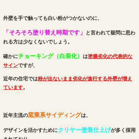
外壁を手で触っても白い粉がつかないのに、
「そろそろ塗り替え時期です」
と言われて疑問に思わ
れる方は少なくないでしょう。
チョーキング（白亜化）
確かに
は
塗膜劣化の代表的な
サイン
ですが、
近年の住宅では
粉が出ないまま劣化が進行する外壁が増え
ています
。
窯業系サイディング
近年主流の
は、
クリヤー塗装仕上げ
デザインを活かすために
が多く採用