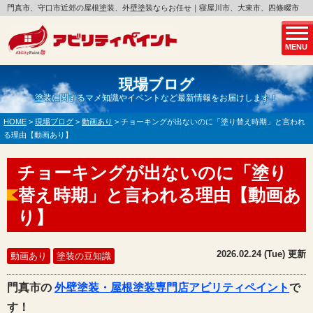
門真市、守口市近郊の屋根塗装、外壁塗装ならお任せ｜寝屋川市、大東市、四條畷市
MENU
現場ブログ
塗装に関するマメ知識やイベントなど最新情報をお届けします！
HOME
>
現場ブログ
>
動画あり
>
チョーキングが出ないのに「塗り替え時期」と言われ
る理由【動画あり】
チョーキングが出ないのに「塗り
替え時期」と言われる理由【動画あ
り】
2026.02.24 (Tue) 更新
動画あり
塗装の豆知識
門真市の
外壁塗装・屋根塗装専門店アビリティペイント
で
す！