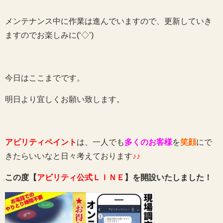
メンテナンス中に作業は進んでいますので、更新していき
ますのでお楽しみに(‘◇’)ゞ
今日はここまでです。
明日より宜しくお願い致します。
アビリティペイント
は、一人でも
多くのお客様
を
笑顔
にで
きたらいいなと日々考えております
♪♪
この度【
アビリティ公式ＬＩＮＥ
】を開設いたしました！