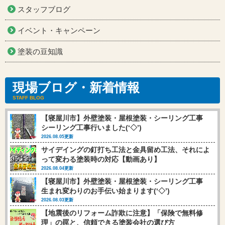
スタッフブログ
イベント・キャンペーン
塗装の豆知識
現場ブログ・新着情報
STAFF BLOG
【寝屋川市】外壁塗装・屋根塗装・シーリング工事
シーリング工事行いました(‘◇’)ゞ
2026.08.05更新
サイデイングの釘打ち工法と金具留め工法、それによ
って変わる塗装時の対応【動画あり】
2026.08.04更新
【寝屋川市】外壁塗装・屋根塗装・シーリング工事
生まれ変わりのお手伝い始まります(‘◇’)ゞ
2026.08.03更新
【地震後のリフォーム詐欺に注意】「保険で無料修
理」の罠と、信頼できる塗装会社の選び方