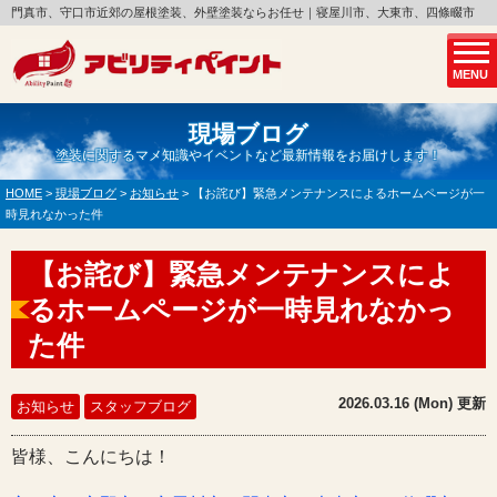
門真市、守口市近郊の屋根塗装、外壁塗装ならお任せ｜寝屋川市、大東市、四條畷市
MENU
現場ブログ
塗装に関するマメ知識やイベントなど最新情報をお届けします！
HOME
>
現場ブログ
>
お知らせ
>
【お詫び】緊急メンテナンスによるホームページが一
時見れなかった件
【お詫び】緊急メンテナンスによ
るホームページが一時見れなかっ
た件
2026.03.16 (Mon) 更新
お知らせ
スタッフブログ
皆様、こんにちは！