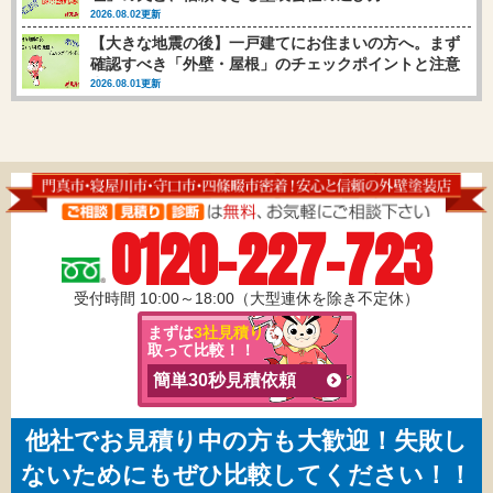
2026.08.02更新
【大きな地震の後】一戸建てにお住まいの方へ。まず
確認すべき「外壁・屋根」のチェックポイントと注意
点
2026.08.01更新
0120-227-723
受付時間 10:00～18:00（大型連休を除き不定休）
まずは
3社見積り
を
取って比較！！
簡単30秒見積依頼
他社でお見積り中の方も大歓迎！失敗し
ないためにもぜひ比較してください！！