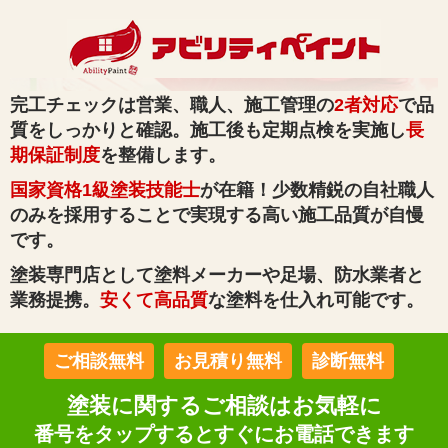
完工チェックは営業、職人、施工管理の
2者対応
で品
質をしっかりと確認。施工後も定期点検を実施し
長
期保証制度
を整備します。
国家資格1級塗装技能士
が在籍！少数精鋭の自社職人
のみを採用することで実現する高い施工品質が自慢
です。
塗装専門店として塗料メーカーや足場、防水業者と
業務提携。
安くて高品質
な塗料を仕入れ可能です。
ご相談無料
お見積り無料
診断無料
塗装に関するご相談はお気軽に
番号をタップするとすぐにお電話できます