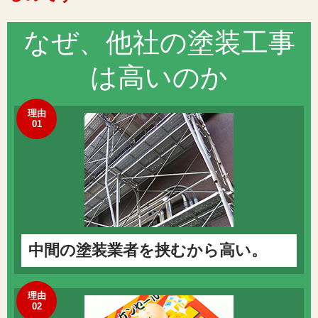
なぜ、他社の
塗装工事
は高いのか
理由
01
中間の塗装業者を挟むから高い。
理由
02