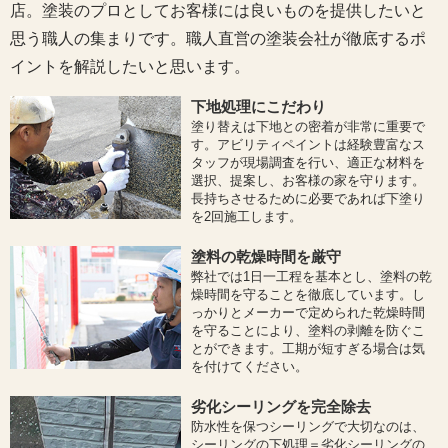
店。塗装のプロとしてお客様には良いものを提供したいと
思う職人の集まりです。職人直営の塗装会社が徹底するポ
イントを解説したいと思います。
下地処理にこだわり
塗り替えは下地との密着が非常に重要で
す。アビリティペイントは経験豊富なス
タッフが現場調査を行い、適正な材料を
選択、提案し、お客様の家を守ります。
長持ちさせるために必要であれば下塗り
を2回施工します。
塗料の乾燥時間を厳守
弊社では1日一工程を基本とし、塗料の乾
燥時間を守ることを徹底しています。し
っかりとメーカーで定められた乾燥時間
を守ることにより、塗料の剥離を防ぐこ
とができます。工期が短すぎる場合は気
を付けてください。
劣化シーリングを完全除去
防水性を保つシーリングで大切なのは、
シーリングの下処理＝劣化シーリングの