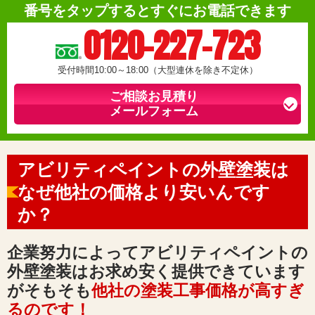
番号をタップするとすぐにお電話できます
0120-227-723
受付時間10:00～18:00（大型連休を除き不定休）
ご相談お見積り
メールフォーム
アビリティペイントの外壁塗装
は
なぜ他社の価格より安いんです
か？
企業努力によってアビリティペイントの
外壁塗装は
お求め安く提供できています
が
そもそも
他社の塗装工事価格が高すぎ
るのです！