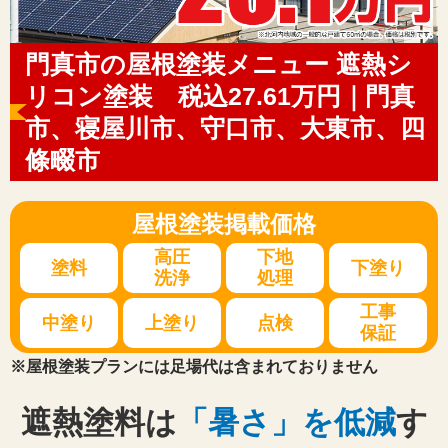
門真市の屋根塗装メニュー 遮熱シ
リコン塗装 税込27.61万円｜門真
市、寝屋川市、守口市、大東市、四
條畷市
屋根塗装
掲載価格
高圧
下地
塗料
下塗り
洗浄
処理
工事
中塗り
上塗り
点検
保証
※屋根塗装プランには足場代は含まれておりません
遮熱塗料は
「暑さ」を低減
す