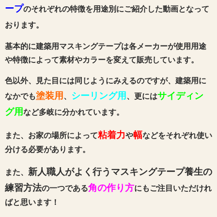
ープ
のそれぞれの特徴を用途別にご紹介した動画となって
おります。
基本的に建築用マスキングテープは各メーカーが使用用途
や特徴によって素材やカラーを変えて販売しています。
色以外、見た目には同じようにみえるのですが、建築用に
塗装用
シーリング用
サイディン
なかでも
、
、更には
グ用
など多岐に分かれています。
粘着力
幅
また、お家の場所によって
や
などをそれぞれ使い
分ける必要があります。
新人職人がよく行うマスキングテープ養生の
また、
練習方法
角の作り方
の一つである
にもご注目いただけれ
ばと思います！