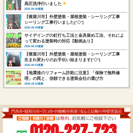
高圧洗浄行いました
2026.08.06更新
【寝屋川市】外壁塗装・屋根塗装・シーリング工事
シーリング工事行いました(‘◇’)ゞ
2026.08.05更新
サイデイングの釘打ち工法と金具留め工法、それによ
って変わる塗装時の対応【動画あり】
2026.08.04更新
【寝屋川市】外壁塗装・屋根塗装・シーリング工事
生まれ変わりのお手伝い始まります(‘◇’)ゞ
2026.08.03更新
【地震後のリフォーム詐欺に注意】「保険で無料修
理」の罠と、信頼できる塗装会社の選び方
2026.08.02更新
0120-227-723