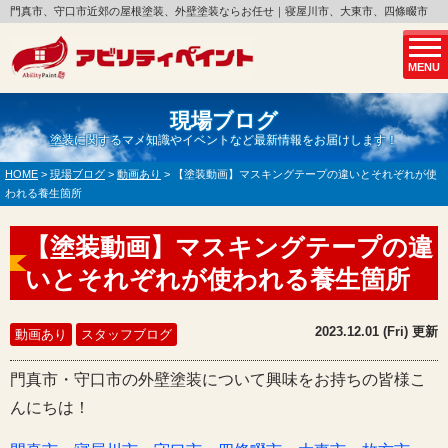
門真市、守口市近郊の屋根塗装、外壁塗装ならお任せ｜寝屋川市、大東市、四條畷市
MENU
現場ブログ
塗装に関するマメ知識やイベントなど最新情報をお届けします！
HOME
>
現場ブログ
>
動画あり
>
【塗装動画】マスキングテープの違いとそれぞれが使
われる養生箇所
【塗装動画】マスキングテープの違
いとそれぞれが使われる養生箇所
2023.12.01 (Fri) 更新
動画あり
スタッフブログ
門真市・守口市の外壁塗装について興味をお持ちの皆様こ
んにちは！