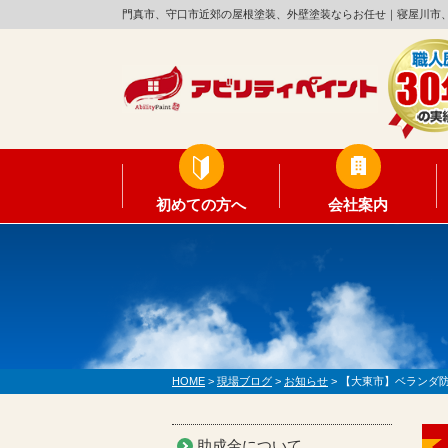
門真市、守口市近郊の屋根塗装、外壁塗装ならお任せ｜寝屋川市
初めての方へ
会社案内
HOME
>
現場ブログ
>
お知らせ
>
【大東市】ベランダ防水
助成金について