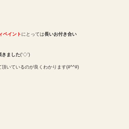
ィペイント
にとっては
長いお付き合い
頂きました
(‘◇’)ゞ
いているのが良くわかります(#^^#)