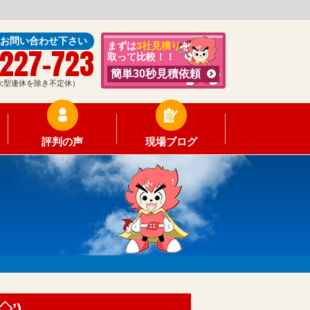
にお問い合わせ下さい
まずは
3社見積り
を
-227-723
取って比較！！
簡単30秒見積依頼
0（大型連休を除き不定休）
評判の声
現場ブログ
’)ゞ