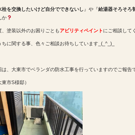
水栓を交換したいけど自分でできないし
』や『
給湯器そろそろ
んか
度、塗装以外のお困りごとも
アビリティペイント
にご相談してくだ
うちに関する事、色々ご相談お待ちしています_(_^_)_
回は、大東市でベランダの防水工事を行っていますのでご報告です(
大東市S様邸）