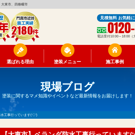
、大東市、四條畷市
見積無料 お気軽
0120
電話受付10:00～18:0
選ばれる理由
塗装メニュー
施工事例
現場ブログ
塗装に関するマメ知識やイベントなど最新情報をお届けします！
工事行っています(‘◇’)ゞ
【大東市】ベランダ防水工事行っています(‘◇