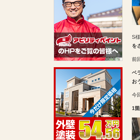
S
を
前
ベ
お
今
1