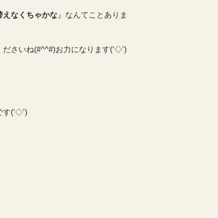
替えなくちゃかな
』なんてことありま
さいね(#^^#)お力になります(‘◇’)ゞ
‘◇’)ゞ