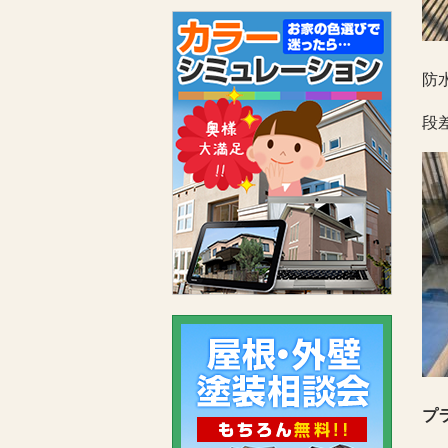
防
段
プ