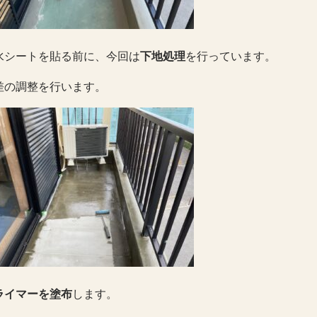
水シートを貼る前に、今回は
下地処理
を行っています。
差の調整を行います。
ライマーを塗布
します。