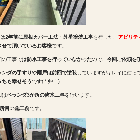
様は
2年前に屋根カバー工法・外壁塗装工事
を行った、
アビリテ
させて頂いているお客様
です。
回の工事では
防水工事を行っていなかった
ので、
今回ご依頼を
ランダの手すりや雨戸は前回で塗装
していますがキレイに使って頂
うちも幸せそう
です( *´艸｀)
回は
ベランダ3か所の防水工事
を行います。
箇所目
の
施工前
です。