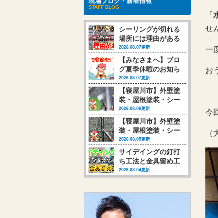
現場ブログ・新着情報
STAFF BLOG
『
せ
シーリングが切れる
場所には理由がある
【動画あり】
2026.08.07更新
一
【みなさまへ】ブロ
グ夏季休暇のお知ら
お
せ
2026.08.07更新
【寝屋川市】外壁塗
装・屋根塗装・シー
リング工事 高圧洗
2026.08.06更新
今
浄行いました
【寝屋川市】外壁塗
装・屋根塗装・シー
（
リング工事 シーリ
2026.08.05更新
ング工事行いました
サイデイングの釘打
(‘◇’)ゞ
ち工法と金具留め工
法、それによって変
2026.08.04更新
わる塗装時の対応
【動画あり】