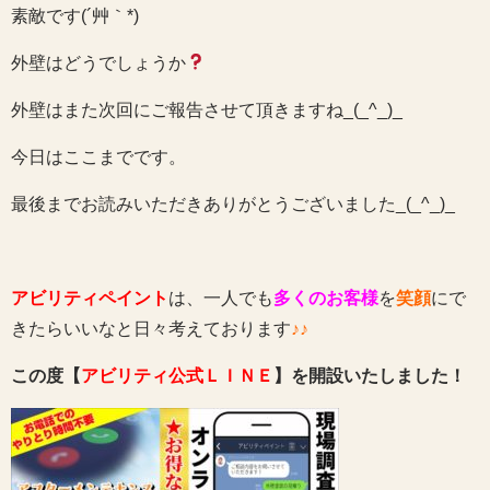
素敵です(´艸｀*)
外壁はどうでしょうか
外壁はまた次回にご報告させて頂きますね_(_^_)_
今日はここまでです。
最後までお読みいただきありがとうございました_(_^_)_
アビリティペイント
は、一人でも
多くのお客様
を
笑顔
にで
きたらいいなと日々考えております
♪♪
この度【
アビリティ公式ＬＩＮＥ
】を開設いたしました！