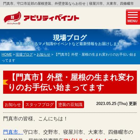
門真市、守口市近郊の屋根塗装、外壁塗装ならお任せ｜寝屋川市、大東市、四條畷市
MENU
現場ブログ
塗装に関するマメ知識やイベントなど最新情報をお届けします！
HOME
>
現場ブログ
>
お知らせ
>
【門真市】外壁・屋根の生まれ変わりのお手伝い始ま
ってます
【門真市】外壁・屋根の生まれ変わ
りのお手伝い始まってます
2023.05.25 (Thu) 更新
お知らせ
スタッフブログ
塗装の豆知識
門真市の皆様、こんにちは！
門真市、
守口市、交野市、寝屋川市、大東市、四條畷市の