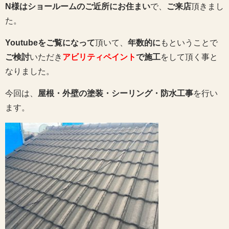
N様はショールームのご近所にお住まい
で、
ご来店
頂きまし
た。
Youtubeをご覧になって
頂いて、
年数的に
もということで
ご検討
いただき
アビリティペイント
で施工
をして頂く事と
なりました。
今回は、
屋根・外壁の塗装・シーリング・防水工事
を行い
ます。