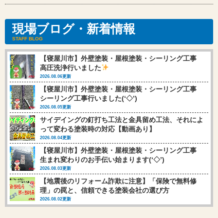
現場ブログ・新着情報
STAFF BLOG
【寝屋川市】外壁塗装・屋根塗装・シーリング工事
高圧洗浄行いました
2026.08.06更新
【寝屋川市】外壁塗装・屋根塗装・シーリング工事
シーリング工事行いました(‘◇’)ゞ
2026.08.05更新
サイデイングの釘打ち工法と金具留め工法、それによ
って変わる塗装時の対応【動画あり】
2026.08.04更新
【寝屋川市】外壁塗装・屋根塗装・シーリング工事
生まれ変わりのお手伝い始まります(‘◇’)ゞ
2026.08.03更新
【地震後のリフォーム詐欺に注意】「保険で無料修
理」の罠と、信頼できる塗装会社の選び方
2026.08.02更新