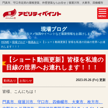
門真市、守口市近郊の屋根塗装、外壁塗装ならお任せ｜寝屋川市、大東市、四條畷市
MENU
現場ブログ
塗装に関するマメ知識やイベントなど最新情報をお届けします！
HOME
>
現場ブログ
>
動画あり
>
【ショート動画更新】皆様を私達の目線の世界へお連
れします！！！
【ショート動画更新】皆様を私達の
目線の世界へお連れします！！！
2023.05.26 (Fri) 更新
動画あり
お知らせ
皆様、こんにちは！
門真市、寝屋川市、守口市、四條畷市、大東市、枚方市、