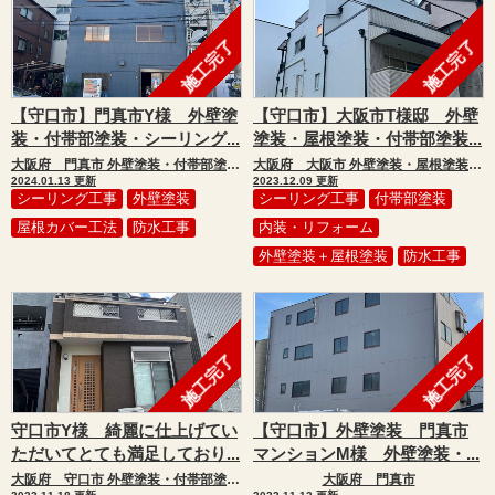
施工完了
施工完了
【守口市】門真市Y様 外壁塗
【守口市】大阪市T様邸 外壁
装・付帯部塗装・シーリング...
塗装・屋根塗装・付帯部塗装...
大阪府 門真市 外壁塗装・付帯部塗装・シーリング工事・防水工事・屋根カバー工法
大阪府 大阪市 外壁塗装・屋根塗装・付帯部塗装・シーリング工事・防水工事・補修工事・内装工事
2024.01.13 更新
2023.12.09 更新
シーリング工事
外壁塗装
シーリング工事
付帯部塗装
屋根カバー工法
防水工事
内装・リフォーム
外壁塗装＋屋根塗装
防水工事
施工完了
施工完了
守口市Y様 綺麗に仕上げてい
【守口市】外壁塗装 門真市
ただいてとても満足しており...
マンションM様 外壁塗装・...
大阪府 守口市 外壁塗装・付帯部塗装・シーリング工事・防水工事・屋根葺き替え工事
大阪府 門真市