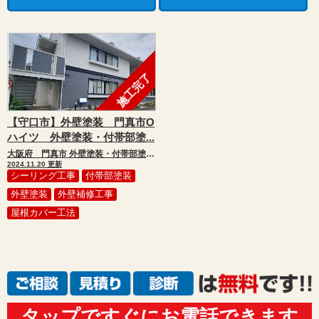
施工完了
【守口市】外壁塗装 門真市O
ハイツ 外壁塗装・付帯部塗...
大阪府 門真市 外壁塗装・付帯部塗装・シーリング工事・補修工事・屋根カバー工法
2024.11.20 更新
シーリング工事
付帯部塗装
外壁塗装
外壁補修工事
屋根カバー工法
タップですぐにお電話できます