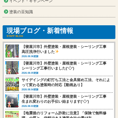
イベント・キャンペーン
塗装の豆知識
現場ブログ・新着情報
STAFF BLOG
【寝屋川市】外壁塗装・屋根塗装・シーリング工事
高圧洗浄行いました
2026.08.06更新
【寝屋川市】外壁塗装・屋根塗装・シーリング工事
シーリング工事行いました(‘◇’)ゞ
2026.08.05更新
サイデイングの釘打ち工法と金具留め工法、それによ
って変わる塗装時の対応【動画あり】
2026.08.04更新
【寝屋川市】外壁塗装・屋根塗装・シーリング工事
生まれ変わりのお手伝い始まります(‘◇’)ゞ
2026.08.03更新
【地震後のリフォーム詐欺に注意】「保険で無料修
理」の罠と、信頼できる塗装会社の選び方