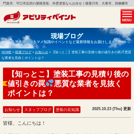
門真市、守口市近郊の屋根塗装、外壁塗装ならお任せ｜寝屋川市、大東市、四條畷市
MENU
現場ブログ
塗装に関するマメ知識やイベントなど最新情報をお届けします！
HOME
>
現場ブログ
>
お知らせ
>
【知っとこ】塗装工事の見積り後の値引きの罠
悪質
な業者を見抜くポイントは？
【知っとこ】塗装工事の見積り後の
値引きの罠
悪質な業者を見抜く
ポイントは？
2025.10.23 (Thu) 更新
お知らせ
スタッフブログ
塗装の豆知識
皆様、こんにちは！