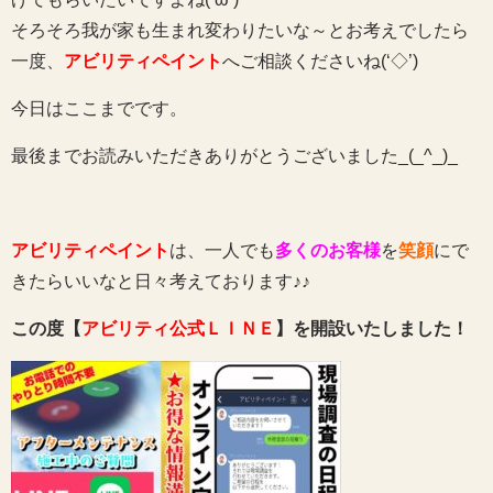
そろそろ我が家も生まれ変わりたいな～とお考えでしたら
一度、
アビリティペイント
へご相談くださいね(‘◇’)ゞ
今日はここまでです。
最後までお読みいただきありがとうございました_(_^_)_
アビリティペイント
は、一人でも
多くのお客様
を
笑顔
にで
きたらいいなと日々考えております♪♪
この度【
アビリティ公式ＬＩＮＥ
】を開設いたしました！