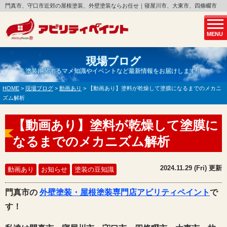
門真市、守口市近郊の屋根塗装、外壁塗装ならお任せ｜寝屋川市、大東市、四條畷市
MENU
現場ブログ
塗装に関するマメ知識やイベントなど最新情報をお届けします！
HOME
>
現場ブログ
>
動画あり
>
【動画あり】塗料が乾燥して塗膜になるまでのメカニ
ズム解析
【動画あり】塗料が乾燥して塗膜に
なるまでのメカニズム解析
2024.11.29 (Fri) 更新
動画あり
お知らせ
塗装の豆知識
門真市の
外壁塗装・屋根塗装専門店アビリティペイント
で
す！