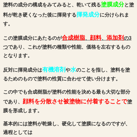
塗膜成分
塗料の成分の構成をみてみると、乾いて残る
と塗
揮発成分
料が乾き硬くなった後に揮発する
に分けられま
す。
合成樹脂
顔料
添加剤
この塗膜成分にあたるのが
、
、
の3
つ
であり、これが塗料の種類や性能、価格を左右するもの
となります。
有機溶剤
水
反対に揮発成分は
や
のことを指し、塗料を塗
るためのもので塗料の性質に合わせて使い分けます。
この中でも合成樹脂が塗料の性能を決める最も大切な部分
顔料を分散させ被塗物に付着することで
であり、
塗
膜を形成します。
基本的には塗料が乾燥し、硬化して塗膜になるのですが、
過程としては