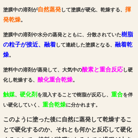
自然蒸発
揮
塗膜中の溶剤が
して塗膜が硬化、乾燥する、
発乾燥
。
樹脂
塗膜中の溶剤や水分の蒸発とともに、
分散されていた
の粒子が接近、融着
融着乾
して連続した塗膜となる、
燥
。
酸素と重合反応
塗料中の溶剤が蒸発して、大気中の
し硬
酸化重合乾燥
化し乾燥する、
。
触媒
硬化剤
重合
、
を混入することで樹脂が反応し、
を伴
重合乾燥
い硬化していく、
に分かれます。
このように塗った後に自然に蒸発して乾燥するこ
とで硬化するのか、それとも何かと反応して硬化