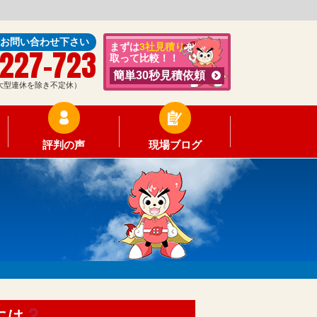
にお問い合わせ下さい
まずは
3社見積り
を
-227-723
取って比較！！
簡単30秒見積依頼
0（大型連休を除き不定休）
評判の声
現場ブログ
には