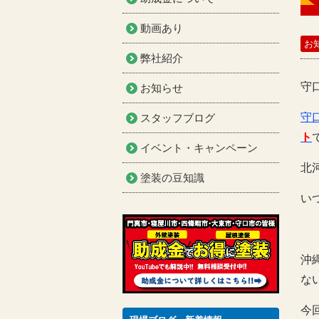
動画あり
お
弊社紹介
守
お知らせ
守
スタッフブログ
ト
イベント・キャンペーン
北
塗装の豆知識
い
沖
な
今