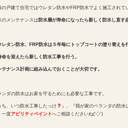
般の戸建て住宅ではウレタン防水やFRP防水でよく施工されて
水のメンテナンスは
防水層が寿命になったら新しく防水し直す
ウレタン防水、FRP防水は５年毎にトップコートの塗り替えを
寿命を迎えたら新しく防水工事を行う。
ンテナンス計画に組み込んでおくことが大切です。
ランダの防水はお家を守るためにも必要な工事です。
うち、いつ防水工事したっけ
』、『我が家のベランダの防水
、一度
アビリティペイント
へご相談くださいね(‘◇’)ゞ