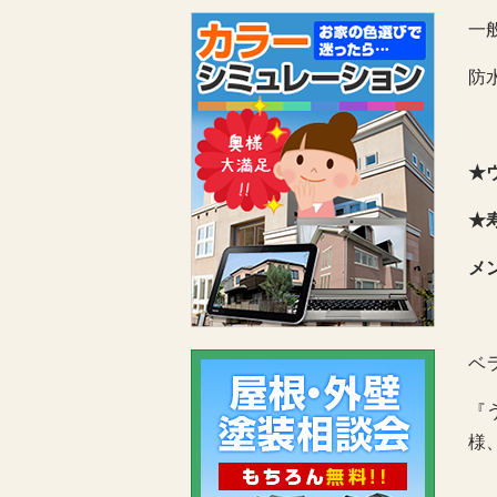
一
防
★
★
メ
ベ
『
様