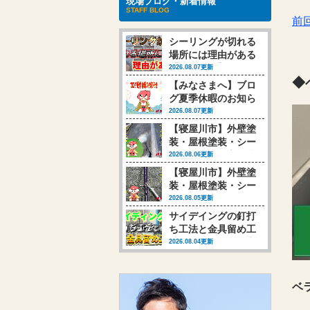
現場ブログ・新着情報
STAFF BLOG
前
シーリングが切れる
場所には理由がある
【動画あり】
2026.08.07更新
◆
【みなさまへ】ブロ
グ夏季休暇のお知ら
せ
2026.08.07更新
【寝屋川市】外壁塗
装・屋根塗装・シー
リング工事 高圧洗
2026.08.06更新
浄行いました
【寝屋川市】外壁塗
装・屋根塗装・シー
リング工事 シーリ
2026.08.05更新
ング工事行いました
サイデイングの釘打
(‘◇’)ゞ
ち工法と金具留め工
法、それによって変
2026.08.04更新
わる塗装時の対応
【動画あり】
ベ