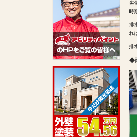
劣
時
排
れ
排
◆