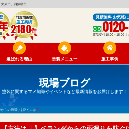
、大東市、四條畷市
見積無料 お気軽
0120
電話受付10:00～18:0
選ばれる理由
塗装メニュー
施工事例
現場ブログ
塗装に関するマメ知識やイベントなど最新情報をお届けします！
ダからの雨漏りを防ぐには
【方法は
】ベランダからの雨漏りを防ぐ