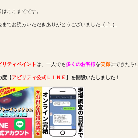
日はここまでです。
後までお読みいただきありがとうございました_(_^_)_
ビリティペイント
は、一人でも
多くのお客様
を
笑顔
にできたら
の度【
アビリティ公式ＬＩＮＥ
】を開設いたしました！