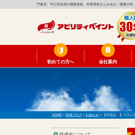
門真市、守口市近郊の屋根塗装、外壁塗装ならお任せ｜寝屋川市
初めての方へ
会社案内
HOME
>
現場ブログ
>
お知らせ
>
【方法は
】ベラン
助成金について