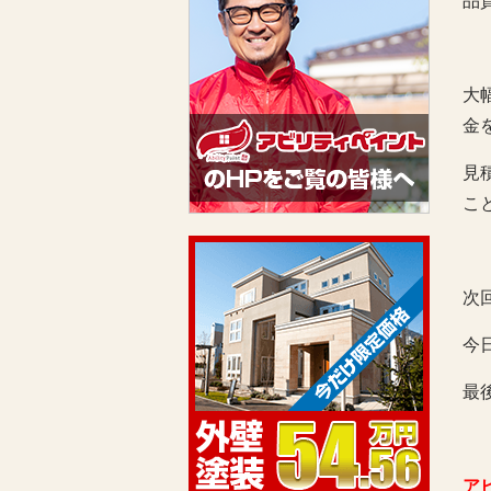
品
大
金
見
こ
次
今
最
ア