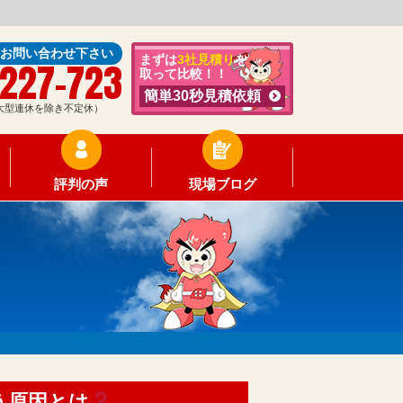
にお問い合わせ下さい
まずは
3社見積り
を
-227-723
取って比較！！
簡単30秒見積依頼
0（大型連休を除き不定休）
評判の声
現場ブログ
う原因とは