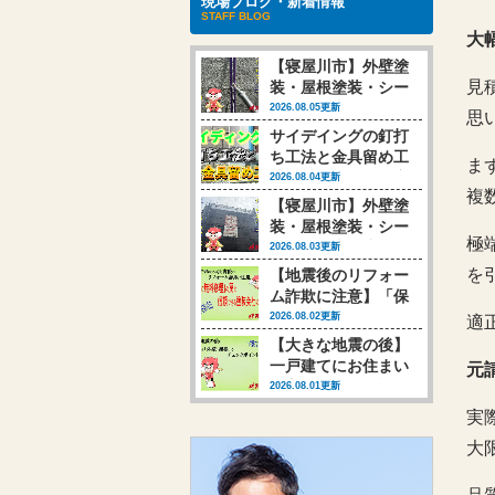
現場ブログ・新着情報
STAFF BLOG
大
【寝屋川市】外壁塗
見
装・屋根塗装・シー
リング工事 シーリ
2026.08.05更新
思
ング工事行いました
サイデイングの釘打
(‘◇’)ゞ
ち工法と金具留め工
ま
法、それによって変
2026.08.04更新
複
わる塗装時の対応
【寝屋川市】外壁塗
【動画あり】
装・屋根塗装・シー
極
リング工事 生まれ
2026.08.03更新
変わりのお手伝い始
を
【地震後のリフォー
まります(‘◇’)ゞ
ム詐欺に注意】「保
険で無料修理」の罠
2026.08.02更新
適
と、信頼できる塗装
【大きな地震の後】
会社の選び方
一戸建てにお住まい
元
の方へ。まず確認す
2026.08.01更新
べき「外壁・屋根」
実
のチェックポイント
大
と注意点