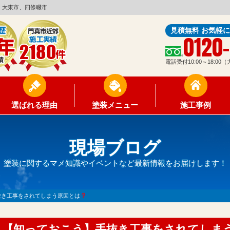
、大東市、四條畷市
見積無料 お気軽
0120
電話受付10:00～18:0
選ばれる理由
塗装メニュー
施工事例
現場ブログ
塗装に関するマメ知識やイベントなど最新情報をお届けします！
抜き工事をされてしまう原因とは
【知っておこう】手抜き工事をされてしま