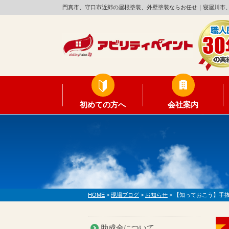
門真市、守口市近郊の屋根塗装、外壁塗装ならお任せ｜寝屋川市
初めての方へ
会社案内
HOME
>
現場ブログ
>
お知らせ
>
【知っておこう】手
助成金について