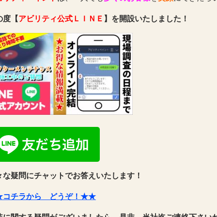
の度【
アビリティ公式ＬＩＮＥ
】を開設いたしました！
々な疑問にチャットでお答えいたします！
★コチラから どうぞ！★★