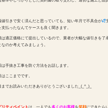
質基準やしっかりとした契約書の取り交わし、適切な施工と品
幅値引きで安く済んだと思っていても、短い年月で不具合が
を支払ったなんてケースも良く聞きます。
積は適正価格にて提出しているので、業者が大幅な値引きを了
となのか考えてみましょう。
回は手抜き工事を防ぐ方法をお話します。
日はここまでです。
後までお読みいただきありがとうございました_(_^_)_
ビリティペイント
は、一人でも
多くのお客様
を
笑顔
にできたら