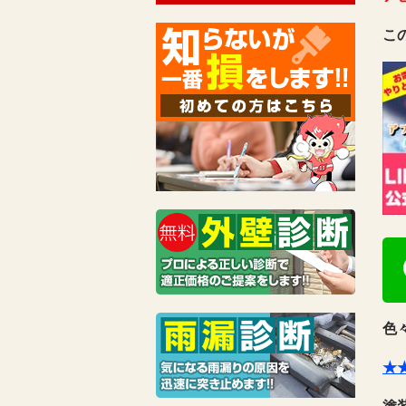
こ
色
★