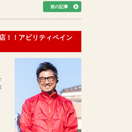
前の記事
門店！！アビリティペイン
を
住