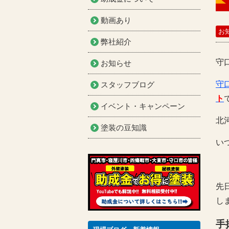
動画あり
お
弊社紹介
守
お知らせ
守
スタッフブログ
ト
イベント・キャンペーン
北
塗装の豆知識
い
先
しま
手