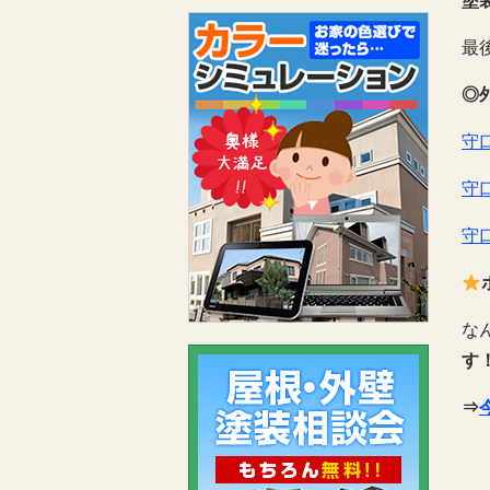
塗
最
◎
守
守
守
な
す
⇒