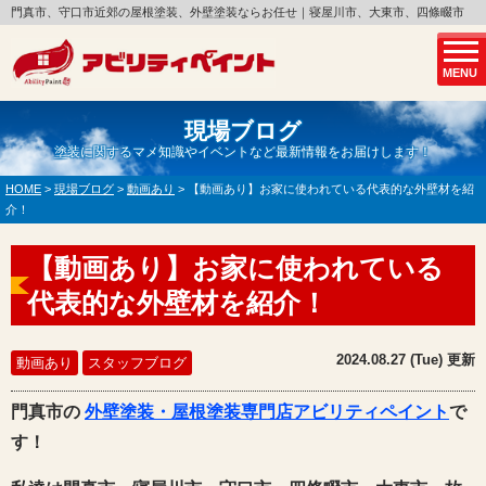
門真市、守口市近郊の屋根塗装、外壁塗装ならお任せ｜寝屋川市、大東市、四條畷市
MENU
現場ブログ
塗装に関するマメ知識やイベントなど最新情報をお届けします！
HOME
>
現場ブログ
>
動画あり
>
【動画あり】お家に使われている代表的な外壁材を紹
介！
【動画あり】お家に使われている
代表的な外壁材を紹介！
2024.08.27 (Tue) 更新
動画あり
スタッフブログ
門真市の
外壁塗装・屋根塗装専門店アビリティペイント
で
す！