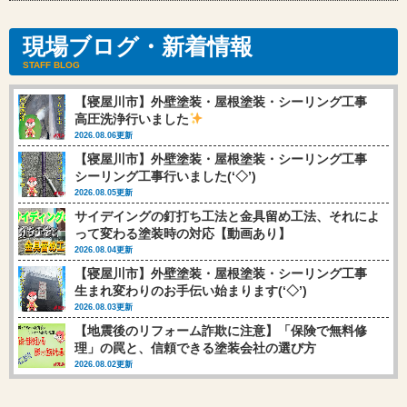
現場ブログ・新着情報
STAFF BLOG
【寝屋川市】外壁塗装・屋根塗装・シーリング工事
高圧洗浄行いました
2026.08.06更新
【寝屋川市】外壁塗装・屋根塗装・シーリング工事
シーリング工事行いました(‘◇’)ゞ
2026.08.05更新
サイデイングの釘打ち工法と金具留め工法、それによ
って変わる塗装時の対応【動画あり】
2026.08.04更新
【寝屋川市】外壁塗装・屋根塗装・シーリング工事
生まれ変わりのお手伝い始まります(‘◇’)ゞ
2026.08.03更新
【地震後のリフォーム詐欺に注意】「保険で無料修
理」の罠と、信頼できる塗装会社の選び方
2026.08.02更新