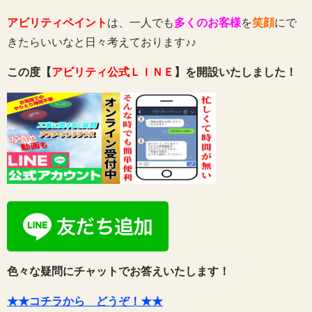
アビリティペイント
は、一人でも
多くのお客様
を
笑顔
にで
きたらいいなと日々考えております♪♪
この度【
アビリティ公式ＬＩＮＥ
】を開設いたしました！
色々な疑問にチャットでお答えいたします！
★★コチラから どうぞ！★★