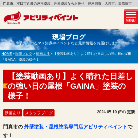
門真市、守口市近郊の屋根塗装、外壁塗装ならお任せ｜寝屋川市、大東市、四條畷市
MENU
現場ブログ
塗装に関するマメ知識やイベントなど最新情報をお届けします！
HOME
>
現場ブログ
>
動画あり
>
【塗装動画あり】よく晴れた日差しの強い日の屋根
「GAINA」塗装の様子！
【塗装動画あり】よく晴れた日差し
の強い日の屋根「GAINA」塗装の
様子！
2024.05.10 (Fri) 更新
動画あり
スタッフブログ
門真市の
外壁塗装・屋根塗装専門店アビリティペイント
で
す！