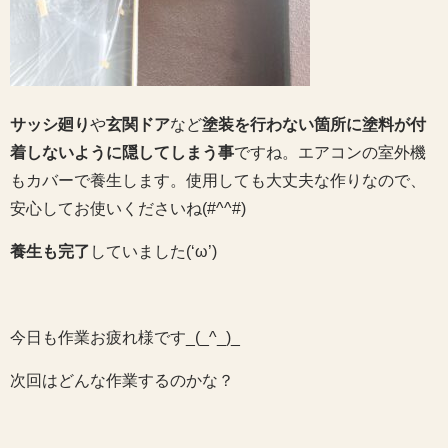
サッシ廻り
や
玄関ドア
など
塗装を行わない箇所に塗料が付
着しないように隠してしまう事
ですね。エアコンの室外機
もカバーで養生します。使用しても大丈夫な作りなので、
安心してお使いくださいね(#^^#)
養生も完了
していました(‘ω’)
今日も作業お疲れ様です_(_^_)_
次回はどんな作業するのかな？