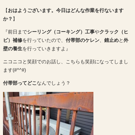
【
おはようございます。今日はどんな作業を行ないます
か？
】
『前日まで
シーリング（コーキング）工事
や
クラック（ヒ
ビ）補修
を行っていたので、
付帯部のケレン
、
錆止め
と
外
壁の養生
を行っていきますよ』
ニコニコと笑顔でのお話し、こちらも笑顔になってしまし
ます(#^^#)
付帯部ってどこ
なんでしょう？