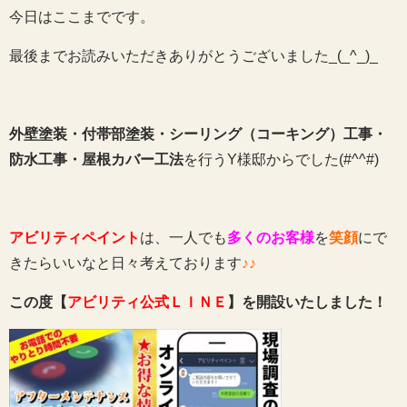
今日はここまでです。
最後までお読みいただきありがとうございました_(_^_)_
外壁塗装・付帯部塗装・シーリング（コーキング）工事・
防水工事・屋根カバー工法
を行うY様邸からでした(#^^#)
アビリティペイント
は、一人でも
多くのお客様
を
笑顔
にで
きたらいいなと日々考えております
♪♪
この度【
アビリティ公式ＬＩＮＥ
】を開設いたしました！