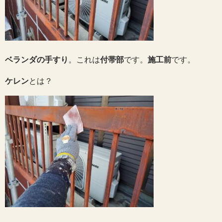
ベランダの手すり
。これは
付帯部
です。
施工前
です。
ケレン
とは？