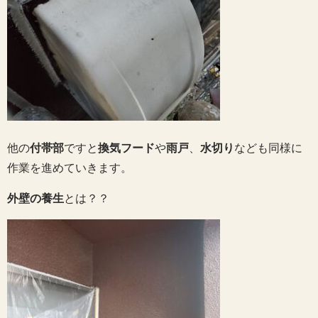
他の
付帯部
ですと
換気フード
や
雨戸
、
水切り
なども同様に
作業を進めていきます。
外壁の養生
とは？？