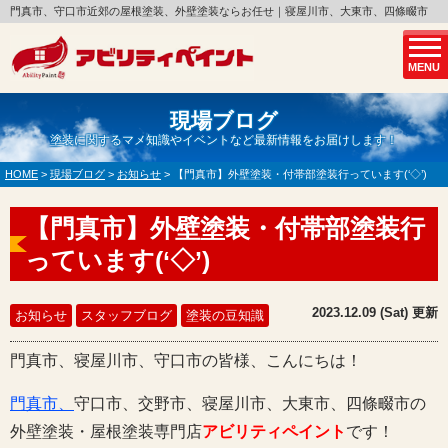
門真市、守口市近郊の屋根塗装、外壁塗装ならお任せ｜寝屋川市、大東市、四條畷市
MENU
現場ブログ
塗装に関するマメ知識やイベントなど最新情報をお届けします！
HOME
>
現場ブログ
>
お知らせ
>
【門真市】外壁塗装・付帯部塗装行っています(‘◇’)ゞ
【門真市】外壁塗装・付帯部塗装行
っています(‘◇’)ゞ
2023.12.09 (Sat) 更新
お知らせ
スタッフブログ
塗装の豆知識
門真市、寝屋川市、守口市の皆様、こんにちは！
門真市、
守口市、交野市、寝屋川市、大東市、四條畷市の
外壁塗装・屋根塗装専門店
アビリティペイント
です！