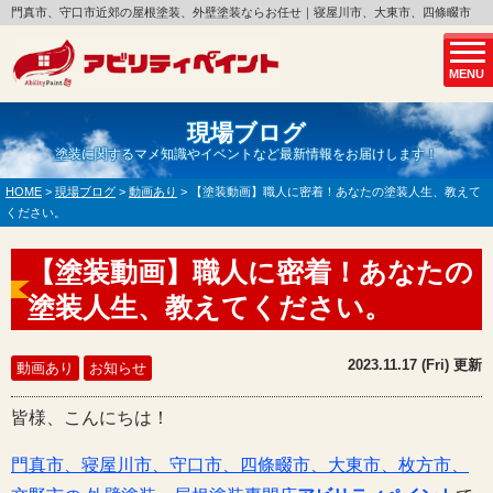
門真市、守口市近郊の屋根塗装、外壁塗装ならお任せ｜寝屋川市、大東市、四條畷市
MENU
現場ブログ
塗装に関するマメ知識やイベントなど最新情報をお届けします！
HOME
>
現場ブログ
>
動画あり
>
【塗装動画】職人に密着！あなたの塗装人生、教えて
ください。
【塗装動画】職人に密着！あなたの
塗装人生、教えてください。
2023.11.17 (Fri) 更新
動画あり
お知らせ
皆様、こんにちは！
門真市、寝屋川市、守口市、四條畷市、大東市、枚方市、