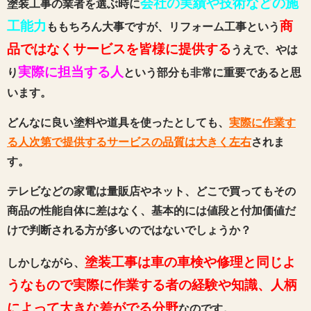
会社の実績や技術などの施
塗装工事の業者を選ぶ時に
工能力
商
ももちろん大事ですが、リフォーム工事という
品ではなくサービスを皆様に提供する
うえで、やは
実際に担当する人
り
という部分も非常に重要であると思
います。
どんなに良い塗料や道具を使ったとしても、
実際に作業す
る人次第で提供するサービスの品質は大きく左右
されま
す。
テレビなどの家電は量販店やネット、どこで買ってもその
商品の性能自体に差はなく、基本的には値段と付加価値だ
けで判断される方が多いのではないでしょうか？
塗装工事は車の車検や修理と同じよ
しかしながら、
うなもので実際に作業する者の経験や知識、人柄
によって大きな差がでる分野
なのです。