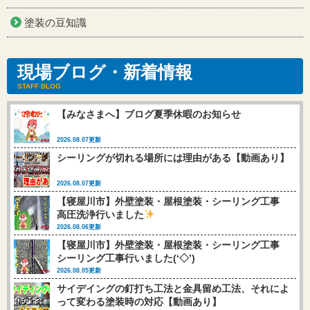
塗装の豆知識
現場ブログ・新着情報
STAFF BLOG
【みなさまへ】ブログ夏季休暇のお知らせ
2026.08.07更新
シーリングが切れる場所には理由がある【動画あり】
2026.08.07更新
【寝屋川市】外壁塗装・屋根塗装・シーリング工事
高圧洗浄行いました
2026.08.06更新
【寝屋川市】外壁塗装・屋根塗装・シーリング工事
シーリング工事行いました(‘◇’)ゞ
2026.08.05更新
サイデイングの釘打ち工法と金具留め工法、それによ
って変わる塗装時の対応【動画あり】