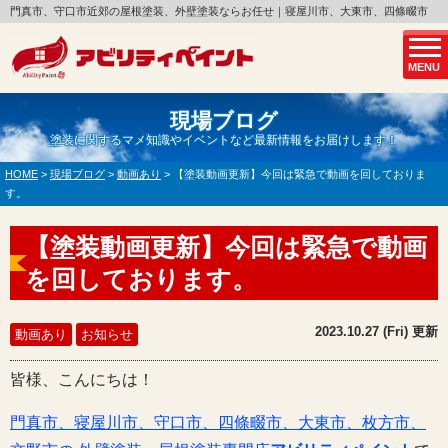
門真市、守口市近郊の屋根塗装、外壁塗装ならお任せ｜寝屋川市、大東市、四條畷市
MENU
現場ブログ
塗装に関するマメ知識やイベントなど最新情報をお届けします！
HOME
>
現場ブログ
>
動画あり
>
【塗装動画更新】今回は緊急で動画を回しておりま
す。
【塗装動画更新】今回は緊急で動画
を回しております。
2023.10.27 (Fri) 更新
動画あり
お知らせ
皆様、こんにちは！
門真市、寝屋川市、守口市、四條畷市、大東市、枚方市、