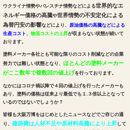
世界的なエ
ウクライナ情勢やパレスチナ情勢などによる
ネルギー価格の高騰
世界情勢の不安定化による
や
為替円安の影響
などにより、
原油価格の高騰などによる
生産コスト
、
物流コストの上昇
が収まらない状態が続いて
おります。
塗料メーカー各社とも可能な限りのコスト削減などの企業
ほとんどの塗料メーカー
努力では難しい状態となり、
がここ数年で複数回の値上げ
を行っております。
なかにはコロナ禍以降で４回の値上げを行ったメーカーも
あり、塗料の価格は従来より最低でも１.３倍以上となって
いるのではないでしょうか？
皆様も大阪万博をはじめとしたニュースなどでご存じの通
建築費は人材不足や原材料高騰により上昇
り、
して