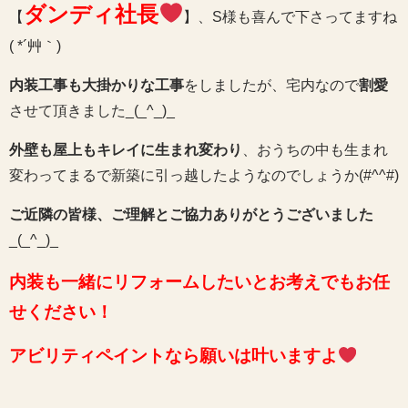
ダンディ社長
【
】、S様も喜んで下さってますね
( *´艸｀)
内装工事も大掛かりな工事
をしましたが、宅内なので
割愛
させて頂きました_(_^_)_
外壁も屋上もキレイに生まれ変わり
、おうちの中も生まれ
変わってまるで新築に引っ越したようなのでしょうか(#^^#)
ご近隣の皆様、ご理解とご協力ありがとうございました
_(_^_)_
内装も一緒にリフォームしたいとお考えでもお任
せください！
アビリティペイントなら願いは叶いますよ