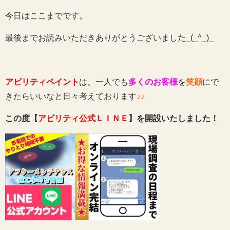
今日はここまでです。
最後までお読みいただきありがとうございました_(_^_)_
アビリティペイント
は、一人でも
多くのお客様
を
笑顔
にで
きたらいいなと日々考えております
♪♪
この度【
アビリティ公式ＬＩＮＥ
】を開設いたしました！