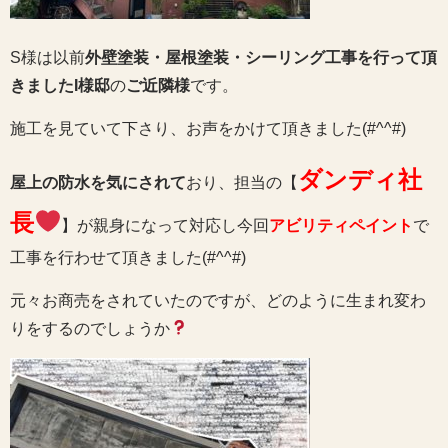
S様は以前
外壁塗装・屋根塗装・シーリング工事を行って頂
きましたI様邸
の
ご近隣様
です。
施工を見ていて下さり、お声をかけて頂きました(#^^#)
ダンディ社
屋上の防水を気にされて
おり、担当の【
長
】が親身になって対応し今回
アビリティペイント
で
工事を行わせて頂きました(#^^#)
元々お商売をされていたのですが、どのように生まれ変わ
りをするのでしょうか