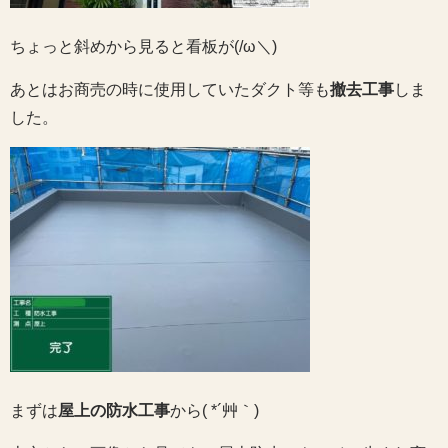
ちょっと斜めから見ると看板が(/ω＼)
あとはお商売の時に使用していたダクト等も
撤去工事
しま
した。
まずは
屋上の防水工事
から( *´艸｀)