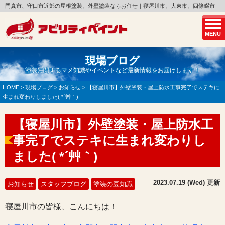
門真市、守口市近郊の屋根塗装、外壁塗装ならお任せ｜寝屋川市、大東市、四條畷市
MENU
現場ブログ
塗装に関するマメ知識やイベントなど最新情報をお届けします！
HOME
>
現場ブログ
>
お知らせ
>
【寝屋川市】外壁塗装・屋上防水工事完了でステキに
生まれ変わりしました( *´艸｀)
【寝屋川市】外壁塗装・屋上防水工
事完了でステキに生まれ変わりし
ました( *´艸｀)
2023.07.19 (Wed) 更新
お知らせ
スタッフブログ
塗装の豆知識
寝屋川市の皆様、こんにちは！