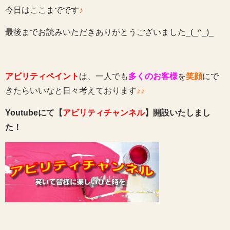
今日はここまでです
♪
最後までお読みいただきありがとうございました_(_^_)_
アビリティペイント
は、一人でも
多くのお客様
を
笑顔
にで
きたらいいなと日々考えております
♪♪
Youtubeにて【
アビリティチャンネル
】開設いたしまし
た！