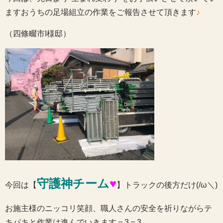
ますおうちの足場組立の作業をご報告させて頂きます
♪
（四條畷市I様邸）
守護神チーム
♥
今回は【
】トラックの後方だけ(/ω＼)
お施主様のニッコリ笑顔、職人さんの安全を祈りながらテ
キパキと作業は進んでいきます＝3＝3