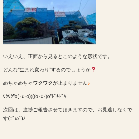
いえいえ、正面から見るとこのような形状です。
どんな”生まれ変わり”するのでしょうか
めちゃめちゃ
ワクワク
が止まりません
♪
ﾜｸﾜｸ”o(･ｪ･o))((o･ｪ･)o”ﾄﾞｷﾄﾞｷ
次回は、進捗ご報告させて頂きますので、お見逃しなくで
す(=ﾟωﾟ)ﾉ