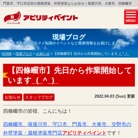
門真市、守口市近郊の屋根塗装、外壁塗装ならお任せ｜寝屋川市、大東市、四條畷市
MENU
現場ブログ
塗装に関するマメ知識やイベントなど最新情報をお届けします！
HOME
>
現場ブログ
>
お知らせ
>
【四條畷市】先日から作業開始しています_(_^_)_
【四條畷市】先日から作業開始して
います_(_^_)_
2022.04.03 (Sun) 更新
お知らせ
スタッフブログ
四條畷市の皆様、こんにちは！
四條畷市、寝屋川市、守口市、門真市、大東市、交野市の
外壁塗装・屋根塗装専門店
アビリティペイント
です！