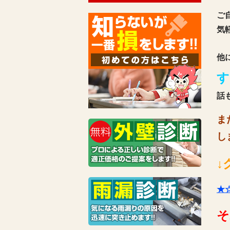
ご
気
他
す
話
ま
し
↓
★
そ