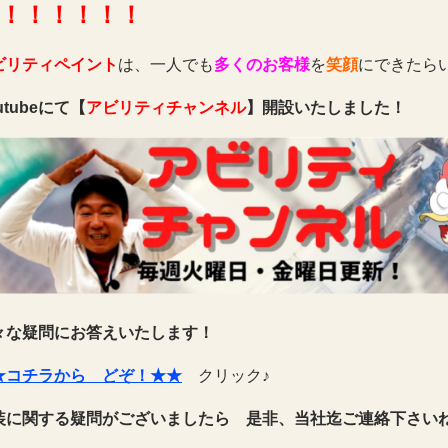
！！！！！！
ビリティペイント
は、一人でも
多くのお客様
を
笑顔
にできたら
utubeにて【
アビリティチャンネル
】開設いたしました！
々な疑問にお答えいたします！
★コチラから どぞ！★★
クリック♪
装に関する疑問がございましたら 是非、当社迄ご連絡下さい