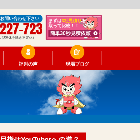
にお問い合わせ下さい
まずは
3社見積り
を
-227-723
取って比較！！
簡単30秒見積依頼
0（大型連休を除き不定休）
評判の声
現場ブログ
せYouTuberへの道？