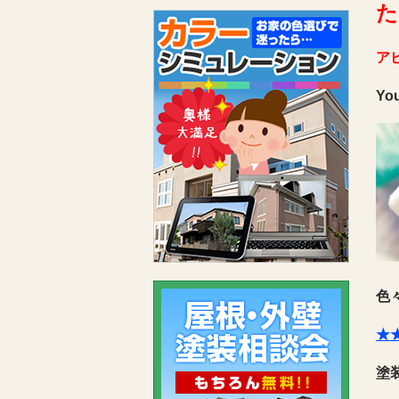
た
ア
Yo
色
★
塗