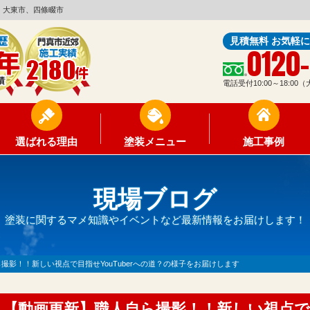
、大東市、四條畷市
見積無料 お気軽
0120
電話受付10:00～18:0
選ばれる理由
塗装メニュー
施工事例
現場ブログ
塗装に関するマメ知識やイベントなど最新情報をお届けします！
撮影！！新しい視点で目指せYouTuberへの道？の様子をお届けします
【動画更新】職人自ら撮影！！新しい視点で目指