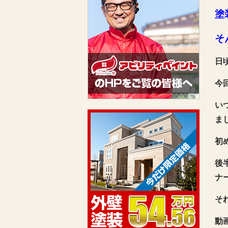
塗
そ
日
今
い
ま
初
後
ナ
そ
動