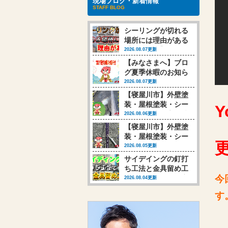
現場ブログ・新着情報
STAFF BLOG
シーリングが切れる
場所には理由がある
【動画あり】
2026.08.07更新
【みなさまへ】ブロ
グ夏季休暇のお知ら
せ
2026.08.07更新
【寝屋川市】外壁塗
装・屋根塗装・シー
Y
リング工事 高圧洗
2026.08.06更新
浄行いました
【寝屋川市】外壁塗
装・屋根塗装・シー
リング工事 シーリ
2026.08.05更新
ング工事行いました
サイデイングの釘打
(‘◇’)ゞ
ち工法と金具留め工
今
法、それによって変
2026.08.04更新
わる塗装時の対応
す
【動画あり】