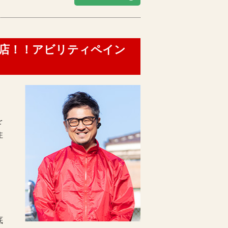
門店！！アビリティペイン
を
住
底