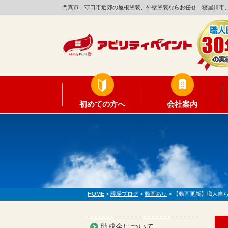
門真市、守口市近郊の屋根塗装、外壁塗装ならお任せ｜寝屋川市
初めての方へ
会社案内
HOME
>
現場ブログ
>
動画あり
>
【動画更新】職人自ら
助成金について