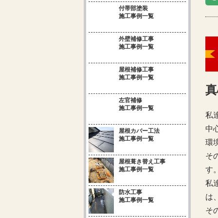
付帯部塗装
施工事例一覧
外壁補修工事
施工事例一覧
屋根補修工事
施工事例一覧
真
左官補修
施工事例一覧
私
中
屋根カバー工法
施工事例一覧
環
そ
屋根葺き替え工事
す
施工事例一覧
私
防水工事
は
施工事例一覧
そ