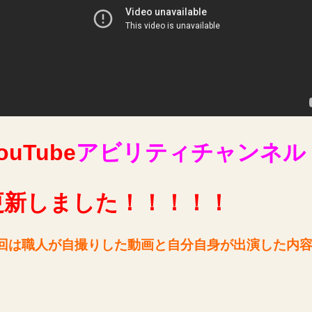
ouTube
アビリティチャンネル
更新しました
！！！！！
回は職人が自撮りした動画と自分自身が出演した内
。