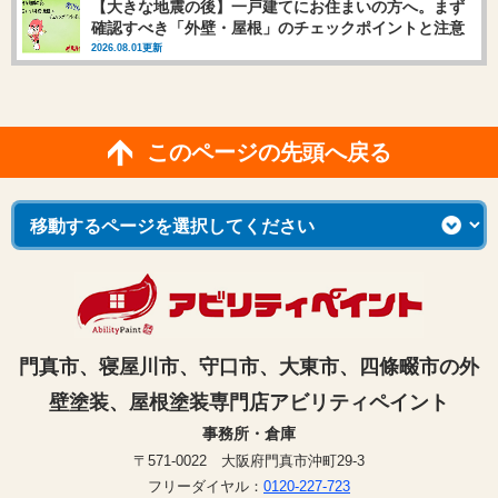
【大きな地震の後】一戸建てにお住まいの方へ。まず
確認すべき「外壁・屋根」のチェックポイントと注意
点
2026.08.01更新
このページの先頭へ戻る
門真市、寝屋川市、守口市、大東市、四條畷市の外
壁塗装、屋根塗装専門店アビリティペイント
事務所・倉庫
〒571-0022 大阪府門真市沖町29-3
フリーダイヤル：
0120-227-723