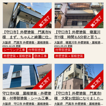
施工完了
施工完了
【守口市】外壁塗装 門真市N
【守口市】外壁塗装 寝屋川
様 まず、ちゃんと綺麗に仕...
市Y様 時間も5分前と言う...
大阪府 門真市 外壁塗装・屋根塗装・付帯部塗装・シール工事・防水工事
大阪府 寝屋川市 外壁塗装・屋根塗装・付帯部塗装
2021.12.25 更新
2021.09.25 更新
シーリング工事
付帯部塗装
付帯部塗装
外壁塗装＋屋根塗装
防水工事
外壁塗装＋屋根塗装
施工完了
施工完了
守口市K様 屋根塗装・外壁塗
【守口市】外壁塗装 門真市I
装・付帯部塗装・シール工事...
様 大変お世話になりました...
大阪府 守口市 外壁塗装・屋根塗装・付帯部塗装・シール工事
大阪府 門真市 外壁塗装・屋根塗装・付帯部塗装・シール工事