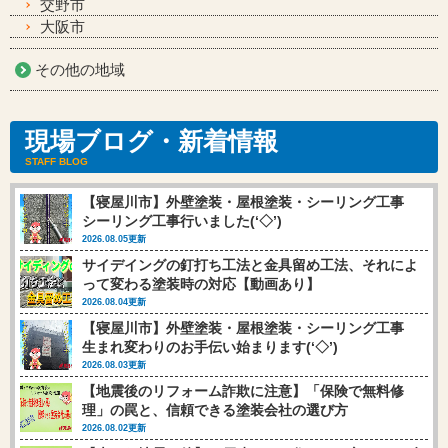
交野市
大阪市
その他の地域
現場ブログ・新着情報
STAFF BLOG
【寝屋川市】外壁塗装・屋根塗装・シーリング工事
シーリング工事行いました(‘◇’)ゞ
2026.08.05更新
サイデイングの釘打ち工法と金具留め工法、それによ
って変わる塗装時の対応【動画あり】
2026.08.04更新
【寝屋川市】外壁塗装・屋根塗装・シーリング工事
生まれ変わりのお手伝い始まります(‘◇’)ゞ
2026.08.03更新
【地震後のリフォーム詐欺に注意】「保険で無料修
理」の罠と、信頼できる塗装会社の選び方
2026.08.02更新