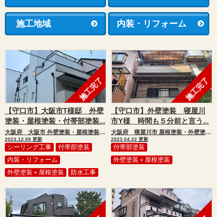
施工地域
内装・リフォーム
施工完了
施工完了
【守口市】大阪市T様邸 外壁
【守口市】外壁塗装 寝屋川
塗装・屋根塗装・付帯部塗装...
市Y様 時間も５分前と言う...
大阪府 大阪市 外壁塗装・屋根塗装・付帯部塗装・シーリング工事・防水工事・補修工事・内装工事
大阪府 寝屋川市 屋根塗装・外壁塗装・付帯部塗装
2023.12.09 更新
2023.04.22 更新
シーリング工事
付帯部塗装
付帯部塗装
内装・リフォーム
外壁塗装＋屋根塗装
外壁塗装＋屋根塗装
防水工事