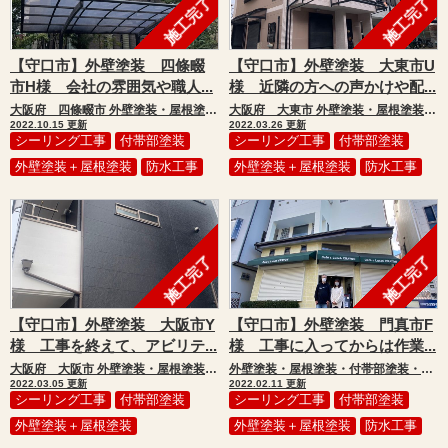
施工完了
施工完了
【守口市】外壁塗装 四條畷
【守口市】外壁塗装 大東市U
市H様 会社の雰囲気や職人...
様 近隣の方への声かけや配...
大阪府 四條畷市 外壁塗装・屋根塗装・付帯部塗装・シール工事・防水工事
大阪府 大東市 外壁塗装・屋根塗装・付帯部塗装・シール工事・防水工事
2022.10.15 更新
2022.03.26 更新
シーリング工事
付帯部塗装
シーリング工事
付帯部塗装
外壁塗装＋屋根塗装
防水工事
外壁塗装＋屋根塗装
防水工事
施工完了
施工完了
【守口市】外壁塗装 大阪市Y
【守口市】外壁塗装 門真市F
様 工事を終えて、アビリテ...
様 工事に入ってからは作業...
大阪府 大阪市 外壁塗装・屋根塗装・付帯部塗装・シール工事
外壁塗装・屋根塗装・付帯部塗装・シール工事・防水工事
2022.03.05 更新
2022.02.11 更新
シーリング工事
付帯部塗装
シーリング工事
付帯部塗装
外壁塗装＋屋根塗装
外壁塗装＋屋根塗装
防水工事