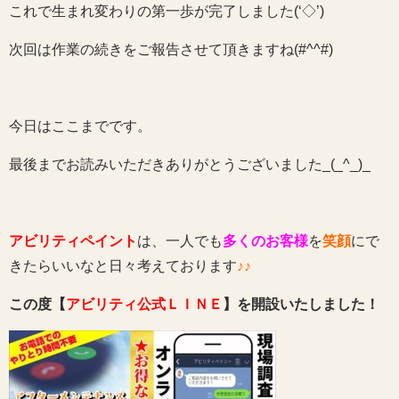
これで生まれ変わりの第一歩が完了しました(‘◇’)ゞ
次回は作業の続きをご報告させて頂きますね(#^^#)
今日はここまでです。
最後までお読みいただきありがとうございました_(_^_)_
アビリティペイント
は、一人でも
多くのお客様
を
笑顔
にで
きたらいいなと日々考えております
♪♪
この度【
アビリティ公式ＬＩＮＥ
】を開設いたしました！