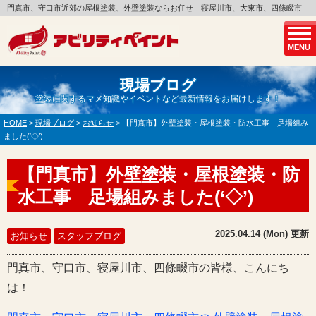
門真市、守口市近郊の屋根塗装、外壁塗装ならお任せ｜寝屋川市、大東市、四條畷市
MENU
現場ブログ
塗装に関するマメ知識やイベントなど最新情報をお届けします！
HOME
>
現場ブログ
>
お知らせ
>
【門真市】外壁塗装・屋根塗装・防水工事 足場組み
ました(‘◇’)ゞ
【門真市】外壁塗装・屋根塗装・防
水工事 足場組みました(‘◇’)ゞ
2025.04.14 (Mon) 更新
お知らせ
スタッフブログ
門真市、守口市、寝屋川市、四條畷市の皆様、こんにち
は！