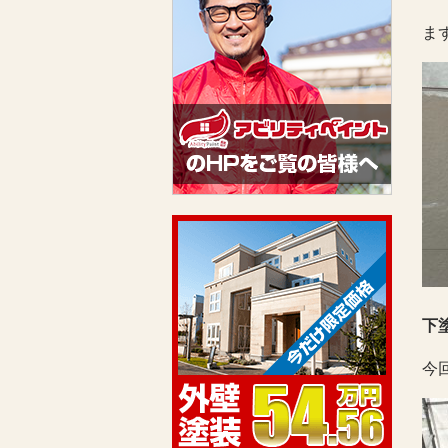
ま
下
今