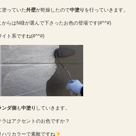
に塗っていた
外壁
が乾燥したので
中塗り
を行っていきます。
こからはN様が選んで下さったお色の登場です(#^^#)
イト系ですね(#^^#)
ランダ側
も
中塗り
していきます。
チラはアクセントのお色ですか？
リハリカラーで素敵ですね