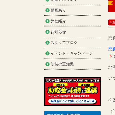
動画あり
弊社紹介
お
お知らせ
門
スタッフブログ
門
イベント・キャンペーン
ト
塗装の豆知識
北
い
今
（