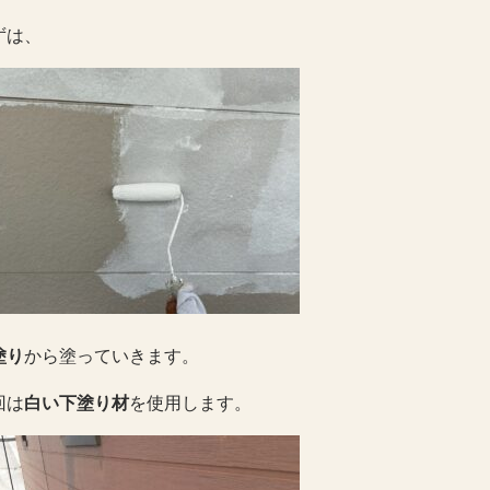
ずは、
塗り
から塗っていきます。
回は
白い下塗り材
を使用します。