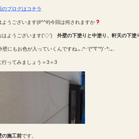
回のブログはコチラ
はようございます(#^^#)今回は何されますか
おはようございます(‘◇’)ゞ
外壁の下塗りと中塗り、軒天の下塗
外壁にもお色が入っていくんですね
.
｡
.:*
･
‘(*°∇°*)’
･
*:.
｡
.
に行ってみましょう＝3＝3
壁の施工前
です。