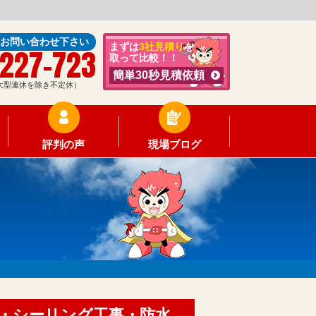
にお問い合わせ下さい
まずは
3社見積り
を
-227-723
取って比較！！
簡単30秒見積依頼
0（大型連休を除き不定休）
評判の声
現場ブログ
・シーリング工事・防水