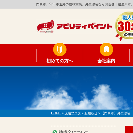
門真市、守口市近郊の屋根塗装、外壁塗装ならお任せ｜寝屋川市
初めての方へ
会社案内
HOME
>
現場ブログ
>
お知らせ
>
【門真市】外壁塗装
助成金について