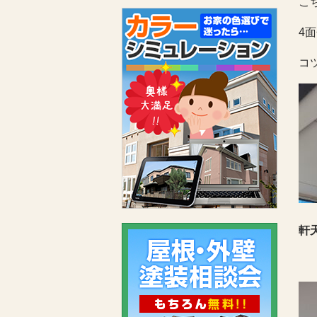
こ
4
コ
軒