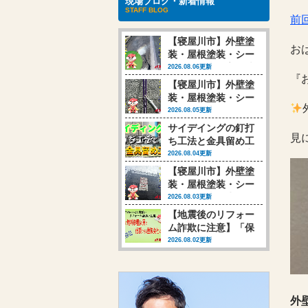
現場ブログ・新着情報
STAFF BLOG
前
【寝屋川市】外壁塗
お
装・屋根塗装・シー
リング工事 高圧洗
2026.08.06更新
『
浄行いました
【寝屋川市】外壁塗
装・屋根塗装・シー
リング工事 シーリ
2026.08.05更新
ング工事行いました
サイデイングの釘打
(‘◇’)ゞ
見
ち工法と金具留め工
法、それによって変
2026.08.04更新
わる塗装時の対応
【寝屋川市】外壁塗
【動画あり】
装・屋根塗装・シー
リング工事 生まれ
2026.08.03更新
変わりのお手伝い始
【地震後のリフォー
まります(‘◇’)ゞ
ム詐欺に注意】「保
険で無料修理」の罠
2026.08.02更新
と、信頼できる塗装
会社の選び方
外