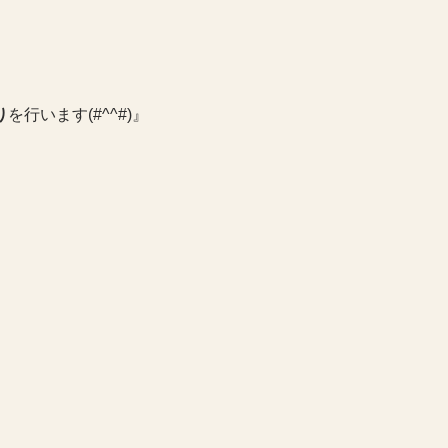
り
を行います(#^^#)』