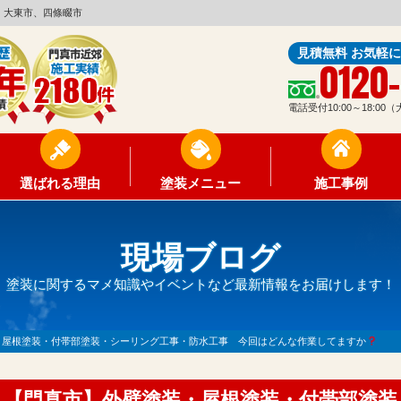
、大東市、四條畷市
見積無料 お気軽
0120
電話受付10:00～18:0
選ばれる理由
塗装メニュー
施工事例
現場ブログ
塗装に関するマメ知識やイベントなど最新情報をお届けします！
・屋根塗装・付帯部塗装・シーリング工事・防水工事 今回はどんな作業してますか
【門真市】外壁塗装・屋根塗装・付帯部塗装