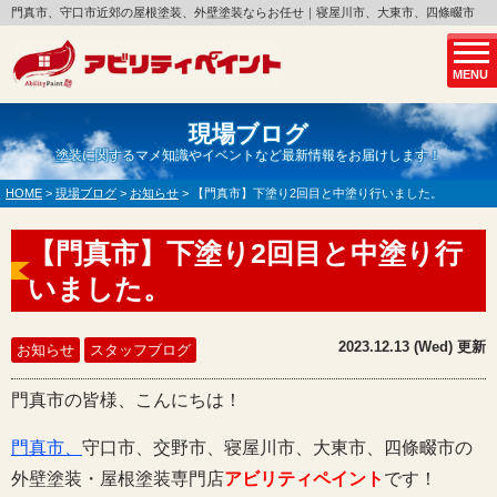
門真市、守口市近郊の屋根塗装、外壁塗装ならお任せ｜寝屋川市、大東市、四條畷市
MENU
現場ブログ
塗装に関するマメ知識やイベントなど最新情報をお届けします！
HOME
>
現場ブログ
>
お知らせ
>
【門真市】下塗り2回目と中塗り行いました。
【門真市】下塗り2回目と中塗り行
いました。
2023.12.13 (Wed) 更新
お知らせ
スタッフブログ
門真市の皆様、こんにちは！
門真市、
守口市、交野市、寝屋川市、大東市、四條畷市の
外壁塗装・屋根塗装専門店
アビリティペイント
です！