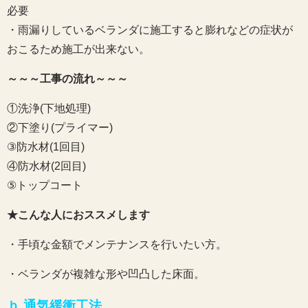
必要
・雨漏りしているベランダに施工すると膨れなどの症状が
おこるため施工が出来ない。
～～～工事の流れ～～～
①洗浄(下地処理)
②下塗り(プライマー)
③防水材(1回目)
④防水材(2回目)
⑤トップコート
★こんな人におススメします
・手頃な金額でメンテナンスを行いたい方。
・ベランダが複雑な形や凹凸した床面。
ｂ.通気緩衝工法