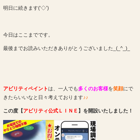
明日に続きます(‘◇’)ゞ
今日はここまでです。
最後までお読みいただきありがとうございました_(_^_)_
アビリティペイント
は、一人でも
多くのお客様
を
笑顔
にで
きたらいいなと日々考えております
♪♪
この度【
アビリティ公式ＬＩＮＥ
】を開設いたしました！