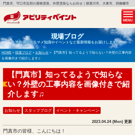
門真市、守口市近郊の屋根塗装、外壁塗装ならお任せ｜寝屋川市、大東市、四條畷市
MENU
現場ブログ
塗装に関するマメ知識やイベントなど最新情報をお届けします！
HOME
>
現場ブログ
>
お知らせ
>
【門真市】知ってるようで知らない？外壁の工事内容
を画像付きで紹介します♫
【門真市】知ってるようで知らな
い？外壁の工事内容を画像付きで紹
介します♫
お知らせ
スタッフブログ
イベント・キャンペーン
2023.04.24 (Mon) 更新
門真市の皆様、こんにちは！