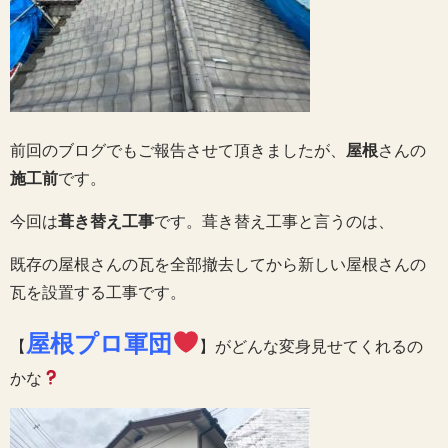
前回のブログでもご報告させて頂きましたが、
屋根
さんの
施工前
です。
今回は
葺き替え工事
です。葺き替え工事と言うのは、
既存の屋根さんの瓦を全部撤去してから新しい屋根さんの
瓦を設置する工事です。
屋根プロ軍団
【
】がどんな変身見せてくれるの
かな