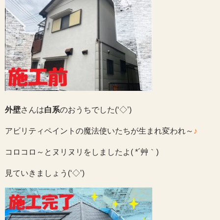
外壁
さんは
白系
のおうちでした(‘◇’)ゞ
アビリティペイントの魔法使いたちが生まれ変われ～
♪
コロコロ～とヌリヌリをしましたよ( *´艸｀)
見ていきましょう(‘◇’)ゞ