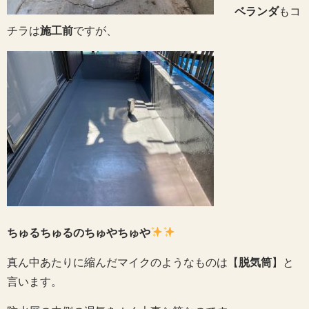
ベランダ
もコ
チラは
施工前
ですが、
ちゅるちゅるのちゅやちゅや
真ん中あたりに縮んだマイクのようなものは【
脱気筒
】と
言います。