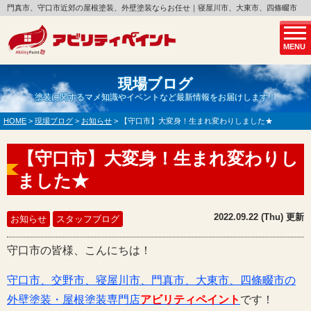
門真市、守口市近郊の屋根塗装、外壁塗装ならお任せ｜寝屋川市、大東市、四條畷市
MENU
現場ブログ
塗装に関するマメ知識やイベントなど最新情報をお届けします！
HOME
>
現場ブログ
>
お知らせ
>
【守口市】大変身！生まれ変わりしました★
【守口市】大変身！生まれ変わりし
ました★
2022.09.22 (Thu) 更新
お知らせ
スタッフブログ
守口市の皆様、こんにちは！
守口市、交野市、寝屋川市、門真市、大東市、四條畷市の
外壁塗装・屋根塗装専門店
アビリティペイント
です！