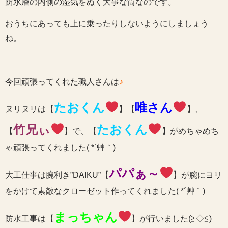
防水層の内側の湿気をぬく大事な筒なのです。
おうちにあっても上に乗ったりしないようにしましょう
ね。
今回頑張ってくれた職人さんは
♪
たおくん
唯さん
ヌリヌリは【
】【
】、
竹兄ぃ
たおくん
【
】で、【
】がめちゃめち
ゃ頑張ってくれました( *´艸｀)
パパぁ～
大工仕事は腕利き”DAIKU”【
】が腕にヨリ
をかけて素敵なクローゼット作ってくれました( *´艸｀)
まっちゃん
防水工事は【
】が行いました(≧◇≦)