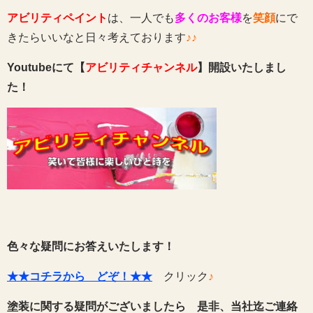
アビリティペイント
は、一人でも
多くのお客様
を
笑顔
にで
きたらいいなと日々考えております
♪♪
Youtubeにて【
アビリティチャンネル
】開設いたしまし
た！
色々な疑問にお答えいたします！
★★コチラから どぞ！★★
クリック
♪
塗装に関する疑問がございましたら 是非、当社迄ご連絡