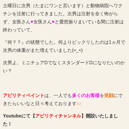
土曜日に次男（たまにワンと言います）と動物病院へワク
チンを注射に行ってきました。次男は注射を全く怖がら
ず、女医さん
♥
女医さん
♥
と愛想振りまいている間に注射は
終わっていて、
『何？？』の状態でした。何よりビックリしたのは1ヵ月で
次男の体重がまた増えていました(>_<)
次男よ。ミニチュアDでなくスタンダードDになりたいのか
い？
アビリティペイント
は、一人でも
多くのお客様
を
笑顔
にで
きたらいいなと日々考えております
♪♪
Youtubeにて【
アビリティチャンネル
】開設いたしまし
た！