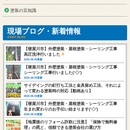
塗装の豆知識
現場ブログ・新着情報
STAFF BLOG
【寝屋川市】外壁塗装・屋根塗装・シーリング工事
高圧洗浄行いました
2026.08.06更新
【寝屋川市】外壁塗装・屋根塗装・シーリング工事
シーリング工事行いました(‘◇’)ゞ
2026.08.05更新
サイデイングの釘打ち工法と金具留め工法、それによ
って変わる塗装時の対応【動画あり】
2026.08.04更新
【寝屋川市】外壁塗装・屋根塗装・シーリング工事
生まれ変わりのお手伝い始まります(‘◇’)ゞ
2026.08.03更新
【地震後のリフォーム詐欺に注意】「保険で無料修
理」の罠と、信頼できる塗装会社の選び方