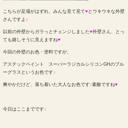
こちらが足場がはずれ、みんな見て見て
♥
とウキウキな外壁
さんですよ
♪
以前の外壁からガラっとチェンジしました
♥
外壁さん、とっ
ても嬉しそうに見えますね
♥
今回の外壁のお色・塗料ですが、
アステックペイント スーパーラジカルシリコンGHのブル
ーグラスというお色です
♪
爽やかだけど、落ち着いた大人なお色です
♪
素敵ですね
♥
今日はここまでです
♪