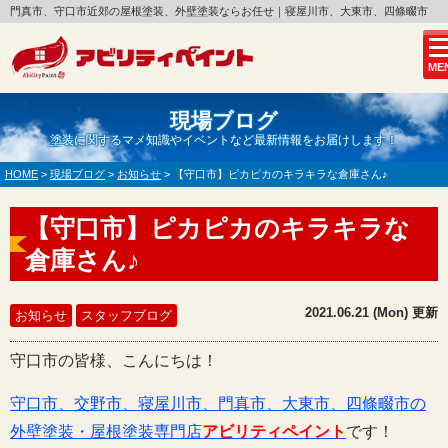
門真市、守口市近郊の屋根塗装、外壁塗装ならお任せ｜寝屋川市、大東市、四條畷市
ME
現場ブログ
塗装に関するマメ知識やイベントなど最新情報をお届けします！
HOME
>
現場ブログ
>
お知らせ
>
【守口市】ピカピカのキラキラな倉庫さん♪
【守口市】ピカピカのキラキラな
倉庫さん♪
2021.06.21 (Mon) 更新
お知らせ
スタッフブログ
守口市の皆様、こんにちは！
守口市、交野市、寝屋川市、門真市、大東市、四條畷市の
外壁塗装・屋根塗装専門店
アビリティペイント
です！