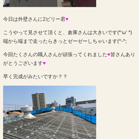
今日は外壁さんに2ビリー君
♥
こうやって見させて頂くと、倉庫さんは大きいです(*‘ω‘ *)
端から端まで走ったらきっとゼーゼーしちゃいます(^-^;
今回たくさんの職人さんが頑張ってくれました
♥
皆さんあり
がとうございます
♥
早く完成がみたいですか？？