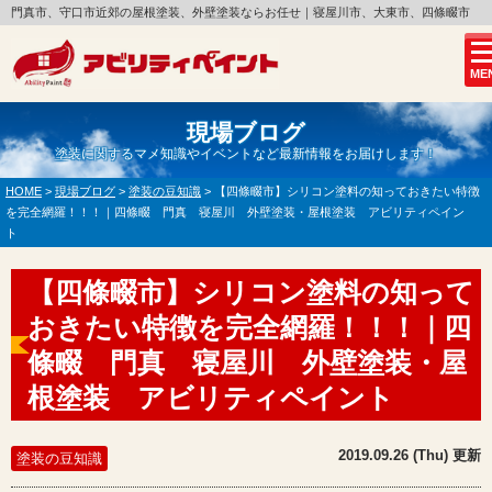
門真市、守口市近郊の屋根塗装、外壁塗装ならお任せ｜寝屋川市、大東市、四條畷市
ME
現場ブログ
塗装に関するマメ知識やイベントなど最新情報をお届けします！
HOME
>
現場ブログ
>
塗装の豆知識
>
【四條畷市】シリコン塗料の知っておきたい特徴
を完全網羅！！！｜四條畷 門真 寝屋川 外壁塗装・屋根塗装 アビリティペイン
ト
【四條畷市】シリコン塗料の知って
おきたい特徴を完全網羅！！！｜四
條畷 門真 寝屋川 外壁塗装・屋
根塗装 アビリティペイント
2019.09.26 (Thu) 更新
塗装の豆知識