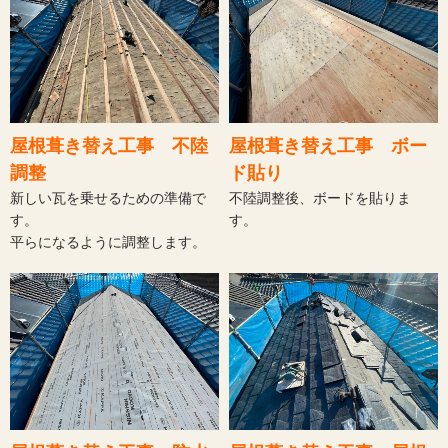
屋根葺き替え工事 不陸
屋根葺き替え工事 ボー
調整
ド貼り
新しい瓦を乗せるための準備で
不陸調整後、ボードを貼りま
す。
す。
平らになるように調整します。