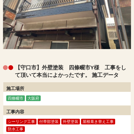
【守口市】外壁塗装 四條畷市Y様 工事をし
て頂いて本当によかったです。 施工データ
施工場所
四條畷市
大阪府
工事内容
シーリング工事
付帯部塗装
外壁塗装
屋根葺き替え工事
防水工事