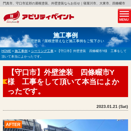
門真市、守口市近郊の屋根塗装、外壁塗装ならお任せ｜寝屋川市、大東市、四條畷市
MENU
施工事例
外壁塗装・屋根塗替えなど施工事例をご覧下さい
HOME
>
施工事例
>
シーリング工事
>
【守口市】外壁塗装 四條畷市Y様 工事をして
頂いて本当によかったです。
【守口市】外壁塗装 四條畷市Y
様 工事をして頂いて本当によか
ったです。
2023.01.21 (Sat)
AFTER