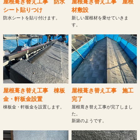
屋根葺き替え工事 防水
屋根葺き替え工事 屋根
シート貼りつけ
材敷設
防水シートを貼り付けます。
新しい屋根材を乗せていきま
す。
屋根葺き替え工事 棟板
屋根葺き替え工事 施工
金・軒板金設置
完了
棟板金・軒板金を設置します。
屋根葺き替え工事が完了しまし
た。
新築のようです。