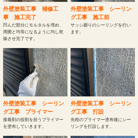
外壁塗装工事 補修工
外壁塗装工事 シーリン
事 施工完了
グ工事 施工前
凹んだ部分にモルタルを埋め、
サッシ廻りのシーリングを行い
周囲と均等になるように均し乾
ます。
燥させ完了です。
外壁塗装工事 シーリン
外壁塗装工事 シーリン
グ工事 プライマー
グ工事 打設
接着剤の役割を担うプライマー
先程のプライマー塗布後にシー
を塗布していきます。
リングを打設します。