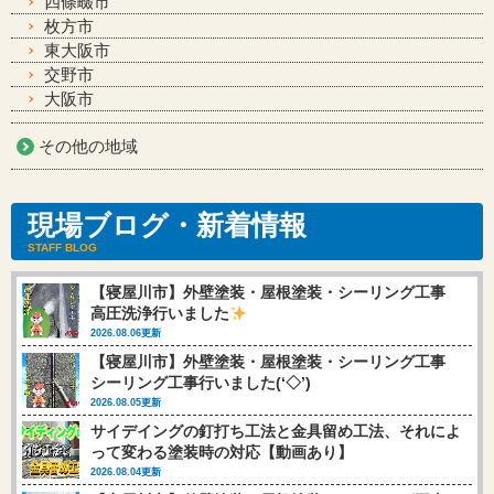
四條畷市
枚方市
東大阪市
交野市
大阪市
その他の地域
現場ブログ・新着情報
STAFF BLOG
【寝屋川市】外壁塗装・屋根塗装・シーリング工事
高圧洗浄行いました
2026.08.06更新
【寝屋川市】外壁塗装・屋根塗装・シーリング工事
シーリング工事行いました(‘◇’)ゞ
2026.08.05更新
サイデイングの釘打ち工法と金具留め工法、それによ
って変わる塗装時の対応【動画あり】
2026.08.04更新