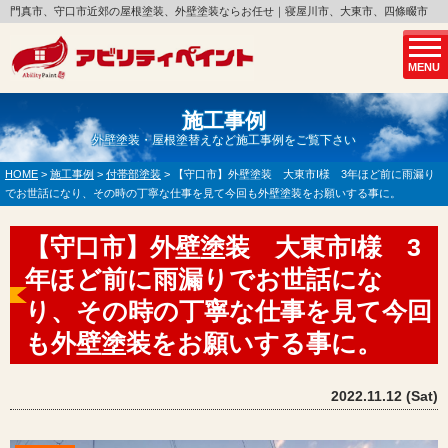
門真市、守口市近郊の屋根塗装、外壁塗装ならお任せ｜寝屋川市、大東市、四條畷市
MENU
施工事例
外壁塗装・屋根塗替えなど施工事例をご覧下さい
HOME
>
施工事例
>
付帯部塗装
>
【守口市】外壁塗装 大東市I様 3年ほど前に雨漏り
でお世話になり、その時の丁寧な仕事を見て今回も外壁塗装をお願いする事に。
【守口市】外壁塗装 大東市I様 3
年ほど前に雨漏りでお世話にな
り、その時の丁寧な仕事を見て今回
も外壁塗装をお願いする事に。
2022.11.12 (Sat)