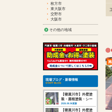
枚方市
東大阪市
交野市
大阪市
その他の地域
施
現場ブログ・新着情報
STAFF BLOG
【寝屋川市】外壁塗
装・屋根塗装・シー
リング工事 高圧洗
2026.08.06更新
浄行いました
【寝屋川市】外壁塗