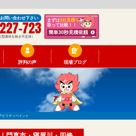
にお問い合わせ下さい
まずは
3社見積り
を
-227-723
取って比較！！
簡単30秒見積依頼
0（大型連休を除き不定休）
評判の声
現場ブログ
アビリティペイント
邸｜門真市・寝屋川・四條