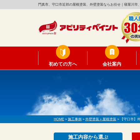
門真市、守口市近郊の屋根塗装、外壁塗装ならお任せ｜寝屋川市
初めての方へ
会社案内
HOME
>
施工事例
>
外壁塗装＋屋根塗装
>
【守口市】
施工内容から選ぶ