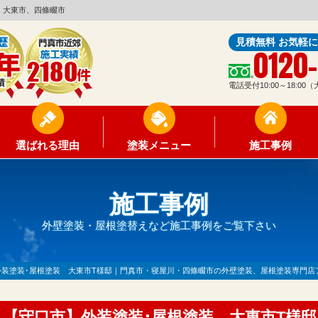
、大東市、四條畷市
見積無料 お気軽
0120
電話受付10:00～18:0
選ばれる理由
塗装メニュー
施工事例
施工事例
外壁塗装・屋根塗替えなど施工事例をご覧下さい
外装塗装･屋根塗装 大東市T様邸｜門真市・寝屋川・四條畷市の外壁塗装、屋根塗装専門店
【守口市】外装塗装･屋根塗装 大東市T様