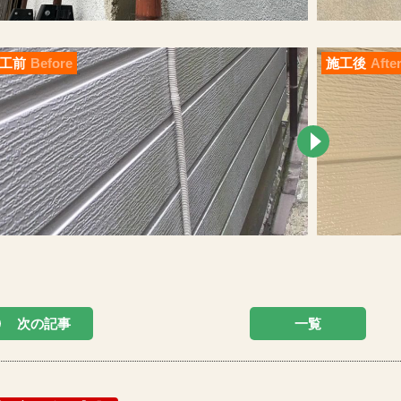
工前
Before
施工後
Afte
次の記事
一覧