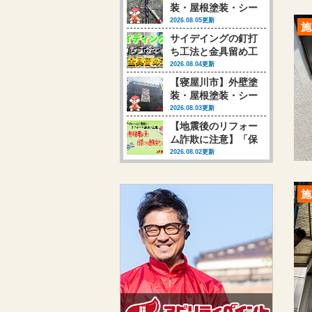
装・屋根塗装・シー
リング工事 シーリ
2026.08.05更新
施
ング工事行いました
サイデイングの釘打
(‘◇’)ゞ
ち工法と金具留め工
法、それによって変
2026.08.04更新
わる塗装時の対応
【寝屋川市】外壁塗
【動画あり】
装・屋根塗装・シー
リング工事 生まれ
2026.08.03更新
変わりのお手伝い始
【地震後のリフォー
まります(‘◇’)ゞ
ム詐欺に注意】「保
険で無料修理」の罠
2026.08.02更新
と、信頼できる塗装
会社の選び方
施