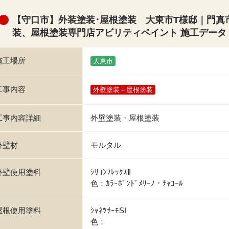
【守口市】外装塗装･屋根塗装 大東市T様邸｜門真
装、屋根塗装専門店アビリティペイント 施工データ
施工場所
大東市
工事内容
外壁塗装＋屋根塗装
工事内容詳細
外壁塗装・屋根塗装
外壁材
モルタル
外壁使用塗料
ｼﾘｺﾝﾌﾚｯｸｽⅡ
色：ｶﾗｰﾎﾞﾝﾄﾞﾒﾘｰﾉ・ﾁｬｺｰﾙ
屋根使用塗料
ｼｬﾈﾂｻｰﾓSI
色：