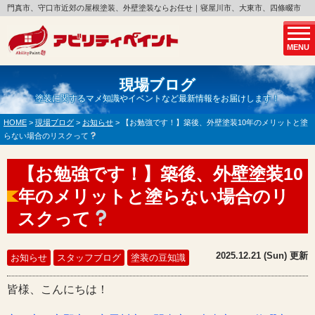
門真市、守口市近郊の屋根塗装、外壁塗装ならお任せ｜寝屋川市、大東市、四條畷市
MENU
現場ブログ
塗装に関するマメ知識やイベントなど最新情報をお届けします！
HOME
>
現場ブログ
>
お知らせ
>
【お勉強です！】築後、外壁塗装10年のメリットと塗
らない場合のリスクって
【お勉強です！】築後、外壁塗装10
年のメリットと塗らない場合のリ
スクって
2025.12.21 (Sun) 更新
お知らせ
スタッフブログ
塗装の豆知識
皆様、こんにちは！