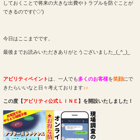
しておくことで将来の大きな出費やトラブルを防ぐことが
できるのです(‘◇’)ゞ
今日はここまでです。
最後までお読みいただきありがとうございました_(_^_)_
アビリティペイント
は、一人でも
多くのお客様
を
笑顔
にで
きたらいいなと日々考えております
♪♪
この度【
アビリティ公式ＬＩＮＥ
】を開設いたしました！