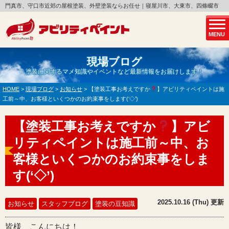
門真市、守口市近郊の屋根塗装、外壁塗装ならお任せ｜寝屋川市、大東市、四條畷市
MENU
現場ブログ
塗装に関するマメ知識やイベントなど最新情報をお届けします！
HOME
>
現場ブログ
>
お知らせ
>
【塗装工事お考えですか
】アビリティペイントは施
工前～中、お客様といくつかのお約束事をします(‘◇’)ゞ
【塗装工事お考えですか
】アビ
リティペイントは施工前～中、お
客様といくつかのお約束事をしま
す(‘◇’)ゞ
2025.10.16 (Thu) 更新
お知らせ
スタッフブログ
塗装の豆知識
皆様、こんにちは！