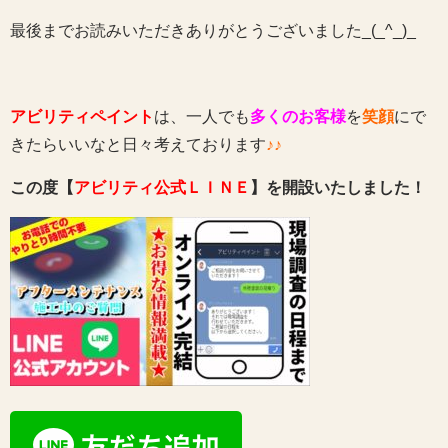
最後までお読みいただきありがとうございました_(_^_)_
アビリティペイント
は、一人でも
多くのお客様
を
笑顔
にで
きたらいいなと日々考えております
♪♪
この度【
アビリティ公式ＬＩＮＥ
】を開設いたしました！