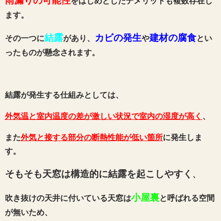
雨漏りの可能性
をはじめとしたデメリットも複数存在し
ます。
結露
カビの発生
建材の腐食
その一つに
があり、
や
とい
ったものが懸念されます。
結露が発生する仕組みとしては、
外気温と室内温度の差が激しい状況で室内の湿度が高く
、
また
外気と接する部分の断熱性能が低い箇所
に発生しま
す。
そもそも天窓は構造的に結露を起こしやすく
、
小屋裏
吹き抜けの天井に付いている天窓は
と呼ばれる空間
が無いため、