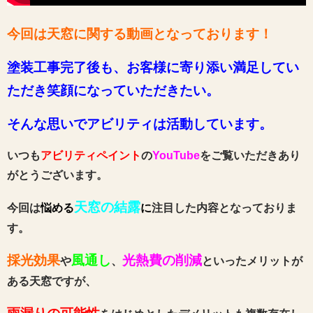
今回は天窓に関する動画
となっております
！
塗装工事完了後も、お客様に寄り添い満足してい
ただき笑顔になっていただきたい。
そんな思いでアビリティは活動しています。
いつも
アビリティペイント
の
YouTube
をご覧いただきあり
がとうございます。
天窓の結露
今
回は
悩める
に
注目した内容となっておりま
す。
採光効果
風通し
光熱費の削減
や
、
といったメリットが
ある天窓ですが、