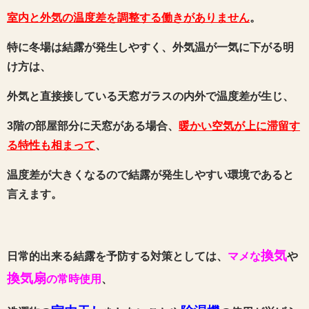
室内と外気の温度差を調整する働きがありません
。
特に冬場は結露が発生しやすく、
外気温が一気に下がる明
け方は、
外気と直接接している天窓ガラスの内外で温度差が生じ、
3階の部屋部分に天窓がある場合、
暖かい空気が上に滞留す
る特性も相まって
、
温度差が大きくなるので結露が発生しやすい環境であると
言えます。
換気
日常的出来る結露を予防する対策としては
、
マメな
や
換気扇
の常時使用
、