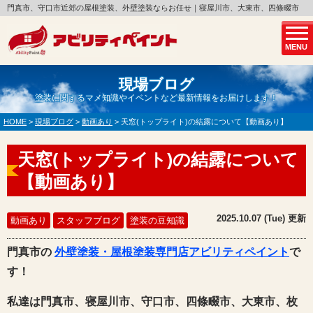
門真市、守口市近郊の屋根塗装、外壁塗装ならお任せ｜寝屋川市、大東市、四條畷市
MENU
現場ブログ
塗装に関するマメ知識やイベントなど最新情報をお届けします！
HOME
>
現場ブログ
>
動画あり
>
天窓(トップライト)の結露について【動画あり】
天窓(トップライト)の結露について
【動画あり】
2025.10.07 (Tue) 更新
動画あり
スタッフブログ
塗装の豆知識
門真市の
外壁塗装・屋根塗装専門店アビリティペイント
で
す！
私達は門真市、寝屋川市、守口市、四條畷市、大東市、枚