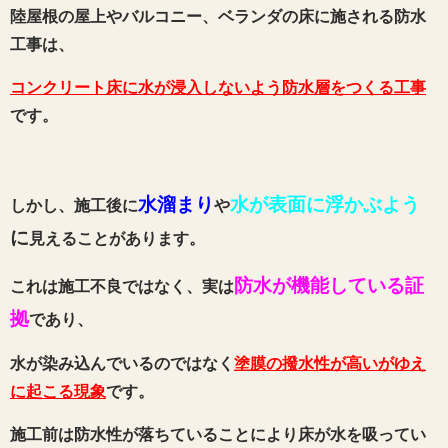
陸屋根の屋上やバルコニー、ベランダの床に施される防水
工事は、
コンクリート床に水が浸入しないよう防水層をつくる工事
です。
水溜まり
水が表面に浮かぶよう
しかし、施工後に
や
に
見えることがあります。
防水が機能している証
これは施工不良ではなく、実は
拠
であり、
水が染み込んでいるのではなく
塗膜の撥水性が高いがゆえ
に起こる現象
です。
施工前は防水性が落ちていることにより床が水を吸ってい