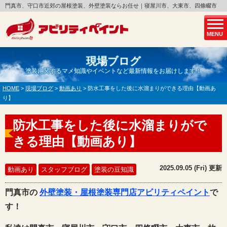
門真市、守口市近郊の屋根塗装、外壁塗装ならお任せ｜寝屋川市、大東市、四條畷市
MENU
現場ブログ
塗装に関するマメ知識やイベントなど最新情報をお届けします！
HOME
>
現場ブログ
>
動画あり
>
防水工事をした後に水溜まりができる理由【動画あ
り】
防水工事をした後に水溜まりがで
きる理由【動画あり】
2025.09.05 (Fri) 更新
動画あり
スタッフブログ
塗装の豆知識
門真市の
外壁塗装・屋根塗装専門店アビリティペイント
で
す！