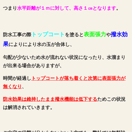
つまり
水平距離が１ｍに対して、高さ１㎝となります
。
トップコート
表面張力
撥水効
防水工事の際
を塗ると
や
果
によりにより水の玉が合体し、
勾配が少ないため水が流れない状況になったり、水溜まり
が出来る場合がありますが、
時間が経過し
トップコートが落ち着くと次第に表面張力が
無くなり
、
防水効果は維持したまま撥水機能は低下する
ためこの状況
は解消されていきます。