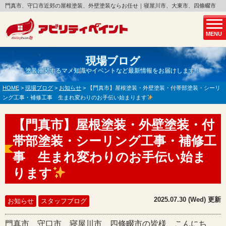
門真市、守口市近郊の屋根塗装、外壁塗装ならお任せ｜寝屋川市、大東市、四條畷市
MENU
現場ブログ
塗装に関するマメ知識やイベントなど最新情報をお届けします！
HOME
>
現場ブログ
>
お知らせ
>
【門真市】屋根塗装・外壁塗装・付帯部塗装・シーリ
ング工事・補修工事 生まれ変わりのお手伝い始まります
【門真市】屋根塗装・外壁塗装・付
帯部塗装・シーリング工事・補修工
事 生まれ変わりのお手伝い始ま
ります
2025.07.30 (Wed) 更新
お知らせ
スタッフブログ
門真市、守口市、寝屋川市、四條畷市の皆様、こんにち