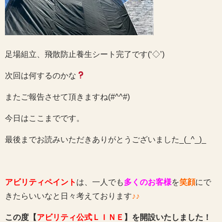
足場組立、飛散防止養生シート完了です(‘◇’)ゞ
次回は何するのかな
またご報告させて頂きますね(#^^#)
今日はここまでです。
最後までお読みいただきありがとうございました_(_^_)_
アビリティペイント
は、一人でも
多くのお客様
を
笑顔
にで
きたらいいなと日々考えております
♪♪
この度【
アビリティ公式ＬＩＮＥ
】を開設いたしました！