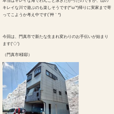
本当はキレイな海でわんこと泳ぎたかったのですが、山の
キレイな川で遊ぶのも楽しそうです(*’ω’*)帰りに実家まで寄
ってこようか考え中です(´艸｀*)
今回は、門真市で新たな生まれ変わりのお手伝いが始まり
ます(‘◇’)ゞ
（門真市I様邸）