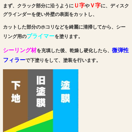
Ｕ字
Ｖ字
まず、クラック部分に沿うように
や
に、ディスク
グラインダーを使い外壁の表面をカットし、
カットした部分のホコリなどを綺麗に清掃してから、シー
プライマー
リング用の
を塗ります。
シーリング材
微弾性
を充填した後、乾燥し硬化したら、
フィラー
で下塗りをして、塗装を行います。