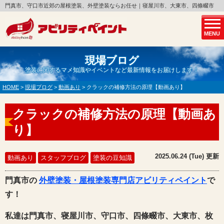
門真市、守口市近郊の屋根塗装、外壁塗装ならお任せ｜寝屋川市、大東市、四條畷市
MENU
現場ブログ
塗装に関するマメ知識やイベントなど最新情報をお届けします！
HOME
>
現場ブログ
>
動画あり
>
クラックの補修方法の原理【動画あり】
クラックの補修方法の原理【動画あ
り】
2025.06.24 (Tue) 更新
動画あり
スタッフブログ
塗装の豆知識
門真市の
外壁塗装・屋根塗装専門店アビリティペイント
で
す！
私達は門真市、寝屋川市、守口市、四條畷市、大東市、枚