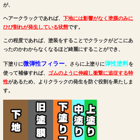
が、
ヘアークラックであれば、
下地には影響がなく塗膜のみに
ひび割れが発生している状態
です。
この程度であれば、塗装をすることでクラックがどこにあ
ったのかわからなくなるほど綺麗にすることができ、
微弾性フィラー
弾性塗料
下塗りに
、さらに上塗りに
を
使って補修すれば、
ゴムのように伸縮し衝撃に追従する特
性
があるため、よりクラックの発生を防ぐ役割を果たしま
す。