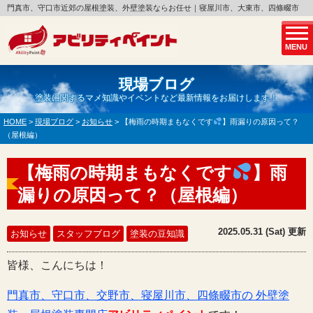
門真市、守口市近郊の屋根塗装、外壁塗装ならお任せ｜寝屋川市、大東市、四條畷市
MENU
現場ブログ
塗装に関するマメ知識やイベントなど最新情報をお届けします！
HOME
>
現場ブログ
>
お知らせ
>
【梅雨の時期まもなくです
】雨漏りの原因って？
（屋根編）
【梅雨の時期まもなくです
】雨
漏りの原因って？（屋根編）
2025.05.31 (Sat) 更新
お知らせ
スタッフブログ
塗装の豆知識
皆様、こんにちは！
門真市、守口市、交野市、寝屋川市、四條畷市の 外壁塗