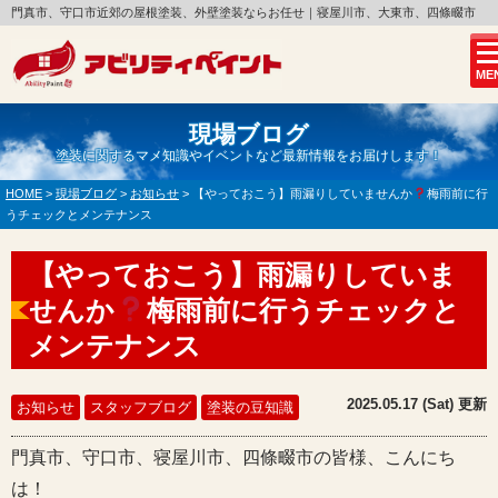
門真市、守口市近郊の屋根塗装、外壁塗装ならお任せ｜寝屋川市、大東市、四條畷市
ME
現場ブログ
塗装に関するマメ知識やイベントなど最新情報をお届けします！
HOME
>
現場ブログ
>
お知らせ
>
【やっておこう】雨漏りしていませんか
梅雨前に行
うチェックとメンテナンス
【やっておこう】雨漏りしていま
せんか
梅雨前に行うチェックと
メンテナンス
2025.05.17 (Sat) 更新
お知らせ
スタッフブログ
塗装の豆知識
門真市、守口市、寝屋川市、四條畷市の皆様、こんにち
は！