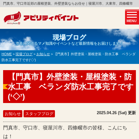
門真市、守口市近郊の屋根塗装、外壁塗装ならお任せ｜寝屋川市、大東市、四條畷市
MENU
現場ブログ
塗装に関するマメ知識やイベントなど最新情報をお届けします！
HOME
>
現場ブログ
>
お知らせ
>
【門真市】外壁塗装・屋根塗装・防水工事 ベランダ
防水工事完了です(‘◇’)ゞ
【門真市】外壁塗装・屋根塗装・防
水工事 ベランダ防水工事完了です
(‘◇’)ゞ
2025.04.26 (Sat) 更新
お知らせ
スタッフブログ
門真市、守口市、寝屋川市、四條畷市の皆様、こんにち
は！