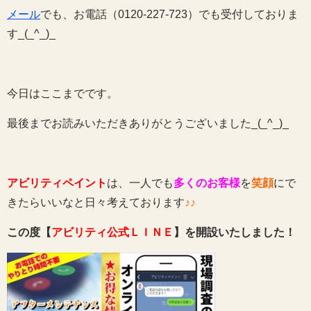
メール
でも、お電話（0120-227-723）でも受付しておりま
す_(_^_)_
今日はここまでです。
最後までお読みいただきありがとうございました_(_^_)_
アビリティペイント
は、一人でも
多くのお客様
を
笑顔
にで
きたらいいなと日々考えております
♪♪
この度【
アビリティ公式ＬＩＮＥ
】を開設いたしました！