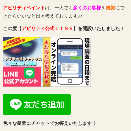
アビリティペイント
は、一人でも
多くのお客様
を
笑顔
にで
きたらいいなと日々考えております♪♪
この度【
アビリティ公式ＬＩＮＥ
】を開設いたしました！
色々な疑問にチャットでお答えいたします！