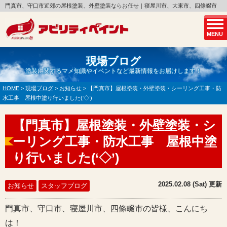
門真市、守口市近郊の屋根塗装、外壁塗装ならお任せ｜寝屋川市、大東市、四條畷市
MENU
現場ブログ
塗装に関するマメ知識やイベントなど最新情報をお届けします！
HOME
>
現場ブログ
>
お知らせ
>
【門真市】屋根塗装・外壁塗装・シーリング工事・防
水工事 屋根中塗り行いました(‘◇’)ゞ
【門真市】屋根塗装・外壁塗装・シ
ーリング工事・防水工事 屋根中塗
り行いました(‘◇’)ゞ
2025.02.08 (Sat) 更新
お知らせ
スタッフブログ
門真市、守口市、寝屋川市、四條畷市の皆様、こんにち
は！