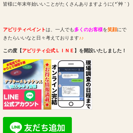
皆様に年末年始いいことがたくさんありますように( *´艸｀)
アビリティペイント
は、一人でも
多くのお客様
を
笑顔
にで
きたらいいなと日々考えております
♪♪
この度【
アビリティ公式ＬＩＮＥ
】を開設いたしました！