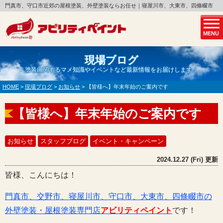
門真市、守口市近郊の屋根塗装、外壁塗装ならお任せ｜寝屋川市、大東市、四條畷市
MENU
現場ブログ
塗装に関するマメ知識やイベントなど最新情報をお届けします！
HOME
>
現場ブログ
>
お知らせ
>
【皆様へ】年末年始のご案内です
【皆様へ】年末年始のご案内です
お知らせ
スタッフブログ
イベント・キャンペーン
2024.12.27 (Fri) 更新
皆様、こんにちは！
門真市、交野市、寝屋川市、守口市、大東市、四條畷市の
外壁塗装・屋根塗装専門店
アビリティペイント
です！