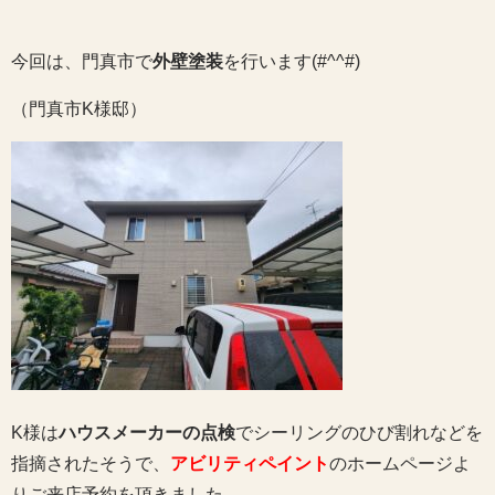
今回は、門真市で
外壁塗装
を行います(#^^#)
（門真市K様邸）
K様は
ハウスメーカーの点検
でシーリングのひび割れなどを
指摘されたそうで、
アビリティペイント
のホームページよ
りご来店予約を頂きました。