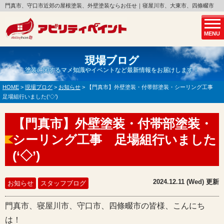
門真市、守口市近郊の屋根塗装、外壁塗装ならお任せ｜寝屋川市、大東市、四條畷市
MENU
現場ブログ
塗装に関するマメ知識やイベントなど最新情報をお届けします！
HOME
>
現場ブログ
>
お知らせ
>
【門真市】外壁塗装・付帯部塗装・シーリング工事
足場組行いました(‘◇’)ゞ
【門真市】外壁塗装・付帯部塗装・
シーリング工事 足場組行いました
(‘◇’)ゞ
2024.12.11 (Wed) 更新
お知らせ
スタッフブログ
門真市、寝屋川市、守口市、四條畷市の皆様、こんにち
は！