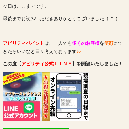
今日はここまでです。
最後までお読みいただきありがとうございました_(_^_)_
アビリティペイント
は、一人でも
多くのお客様
を
笑顔
にで
きたらいいなと日々考えております
♪♪
この度【
アビリティ公式ＬＩＮＥ
】を開設いたしました！