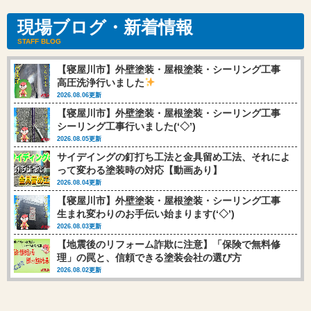
現場ブログ・新着情報
STAFF BLOG
【寝屋川市】外壁塗装・屋根塗装・シーリング工事
高圧洗浄行いました
2026.08.06更新
【寝屋川市】外壁塗装・屋根塗装・シーリング工事
シーリング工事行いました(‘◇’)ゞ
2026.08.05更新
サイデイングの釘打ち工法と金具留め工法、それによ
って変わる塗装時の対応【動画あり】
2026.08.04更新
【寝屋川市】外壁塗装・屋根塗装・シーリング工事
生まれ変わりのお手伝い始まります(‘◇’)ゞ
2026.08.03更新
【地震後のリフォーム詐欺に注意】「保険で無料修
理」の罠と、信頼できる塗装会社の選び方
2026.08.02更新