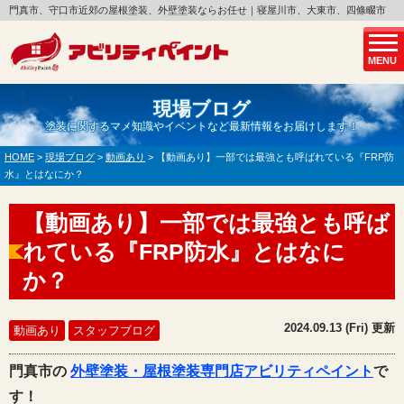
門真市、守口市近郊の屋根塗装、外壁塗装ならお任せ｜寝屋川市、大東市、四條畷市
MENU
現場ブログ
塗装に関するマメ知識やイベントなど最新情報をお届けします！
HOME
>
現場ブログ
>
動画あり
>
【動画あり】一部では最強とも呼ばれている『FRP防
水』とはなにか？
【動画あり】一部では最強とも呼ば
れている『FRP防水』とはなに
か？
2024.09.13 (Fri) 更新
動画あり
スタッフブログ
門真市の
外壁塗装・屋根塗装専門店アビリティペイント
で
す！