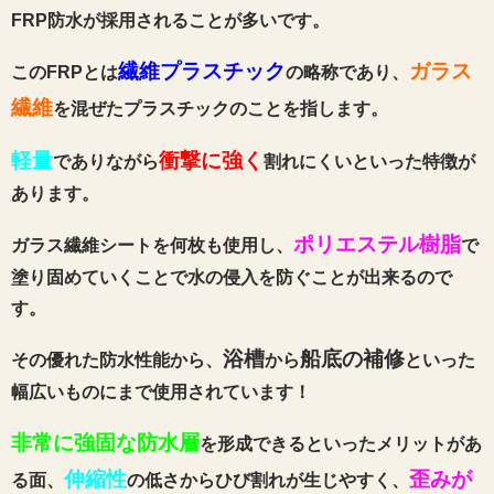
FRP防水が採用されることが多いです。
繊維プラスチック
ガラス
このFRPとは
の略称であり、
繊維
を混ぜたプラスチックのことを指します。
軽量
衝撃に強く
でありながら
割れにくいといった特徴が
あります。
ポリエステル樹脂
ガラス繊維シートを何枚も使用し、
で
塗り固めていくことで水の侵入を防ぐことが出来るので
す。
浴槽
船底の補修
その優れた防水性能から、
から
といった
幅広いものにまで使用されています！
非常に強固な防水層
を形成できるといったメリットがあ
伸縮性
歪みが
る面、
の低さからひび割れが生じやすく、