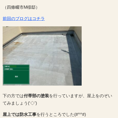
（四條畷市M様邸）
前回のブログはコチラ
下の方では
付帯部の塗装
を行っていますが、屋上をのぞい
てみましょう(‘◇’)ゞ
屋上では防水工事
を行うところでした(#^^#)