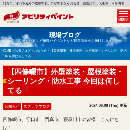
門真市、守口市近郊の屋根塗装、外壁塗装ならお任せ｜寝屋川市、大東市、四條畷市
MENU
現場ブログ
塗装に関するマメ知識やイベントなど最新情報をお届けします！
HOME
>
現場ブログ
>
お知らせ
>
【四條畷市】外壁塗装・屋根塗装・シーリング・防水
工事 今回は何してる
【四條畷市】外壁塗装・屋根塗装・
シーリング・防水工事 今回は何し
てる
2024.08.08 (Thu) 更新
お知らせ
スタッフブログ
四條畷市、守口市、門真市、寝屋川市の皆様、こんにち
は！