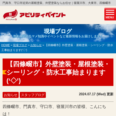
門真市、守口市近郊の屋根塗装、外壁塗装ならお任せ｜寝屋川市、大東市、四條畷市
MENU
現場ブログ
塗装に関するマメ知識やイベントなど最新情報をお届けします！
HOME
>
現場ブログ
>
お知らせ
>
【四條畷市】外壁塗装・屋根塗装・シーリング・防水
工事始まります(‘◇’)ゞ
【四條畷市】外壁塗装・屋根塗装・
シーリング・防水工事始まります
(‘◇’)ゞ
2024.07.17 (Wed) 更新
お知らせ
スタッフブログ
四條畷市、門真市、守口市、寝屋川市の皆様、こんにち
は！