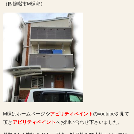
（四條畷市M様邸）
M様はホームページや
アビリティペイント
のyoutubeを見て
頂き
アビリティペイント
へお問い合わせ下さいました。