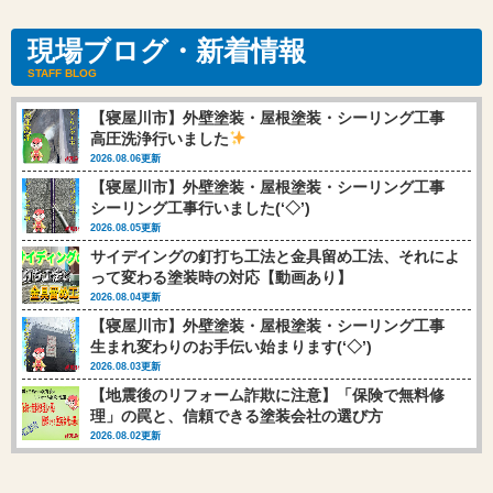
現場ブログ・新着情報
STAFF BLOG
【寝屋川市】外壁塗装・屋根塗装・シーリング工事
高圧洗浄行いました
2026.08.06更新
【寝屋川市】外壁塗装・屋根塗装・シーリング工事
シーリング工事行いました(‘◇’)ゞ
2026.08.05更新
サイデイングの釘打ち工法と金具留め工法、それによ
って変わる塗装時の対応【動画あり】
2026.08.04更新
【寝屋川市】外壁塗装・屋根塗装・シーリング工事
生まれ変わりのお手伝い始まります(‘◇’)ゞ
2026.08.03更新
【地震後のリフォーム詐欺に注意】「保険で無料修
理」の罠と、信頼できる塗装会社の選び方
2026.08.02更新