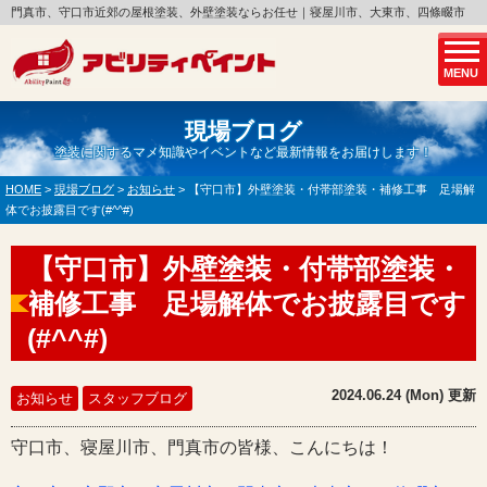
門真市、守口市近郊の屋根塗装、外壁塗装ならお任せ｜寝屋川市、大東市、四條畷市
MENU
現場ブログ
塗装に関するマメ知識やイベントなど最新情報をお届けします！
HOME
>
現場ブログ
>
お知らせ
>
【守口市】外壁塗装・付帯部塗装・補修工事 足場解
体でお披露目です(#^^#)
【守口市】外壁塗装・付帯部塗装・
補修工事 足場解体でお披露目です
(#^^#)
2024.06.24 (Mon) 更新
お知らせ
スタッフブログ
守口市、寝屋川市、門真市の皆様、こんにちは！