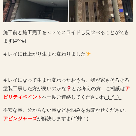
施工前と施工完了を＜＞でスライドし見比べることができ
ます(#^^#)
キレイに仕上がり生まれ変わりました
キレイになって生まれ変わったおうち。我が家もそろそろ
塗装工事した方が良いのかな
とお考えの方、ご相談は
ア
ビリティペイント
へ一度ご連絡してくださいね_(_^_)_
不安な事、分からない事などお悩みをお聞かせください。
アビンジャーズ
が解決しますよ( *´艸｀)