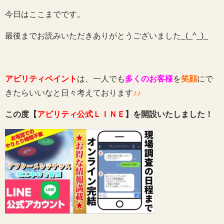
今日はここまでです。
最後までお読みいただきありがとうございました_(_^_)_
アビリティペイント
は、一人でも
多くのお客様
を
笑顔
にで
きたらいいなと日々考えております
♪♪
この度【
アビリティ公式ＬＩＮＥ
】を開設いたしました！